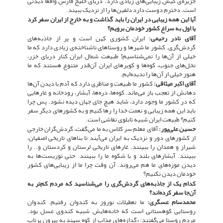
جزیره‌ی کیش زیبایی‌های زیادی دارد. دریای خلیج فارس واقعاً دیدنی
است. دخترم دوست دارد دلفین‌ها را از نزدیک ببیند.
آیا این همه زیبایی در ایران را باید گذاشت و به خارج از ایران سفر کرد
یا اول به سراغ کشور خودمان برویم؟
آقای نادر رحیمی:
ایران کشوری کهن است و پر از جاذبه‌های
گردش‌گری. کشور ما شهرها و روستاهای ناشناخته‌ی زیادی دارد که ما
خیلی از آن‌ها را نمی‌شناسیم! طبیعت شمال ایران کنار دریای خزر،
نخل‌های جنوب، کوه‌ها و کویرهای ایران آن‌قدر متنوع هستند که ما
هنوز خیلی از آن‌ها را ندیده‌ایم.
آقای اکبر میثاقی:
کشور ما طبیعت و مناظری دارد که آدم با دیدن آن‌ها
دهانش از تعجب باز می‌ماند. کوه‌ها، دره‌ها، آبشار، رودخانه و غارهایی
که در کشور ما وجود دارد، شاید هیچ جای جهان دیده نشود. پس چرا
باید این همه زیبایی و نعمت خدا را رها کنیم و به کشورهای دیگر سفر
کنیم؟ طبیعت ایران شبیه تابلوی نقاشی است.
حسین علی‌پور:
آقای معلم سر کلاس به ما می‌گفت، گردش‌گران خارجی
از کشورهای دور و نزدیک به ایران می‌آیند تا بناهای تاریخی اصفهان،
شیراز و همدان را ببینند. غارهای تاریخی لرستان و کردستان و.. را
ببینند. آبشارهای بلند و با شکوه ما را ببینند. حتی توریست‌ها به
دیدن موزه‌های ما هم می‌روند. آن وقت چرا ما از زیبایی‌های کشور
خودمان دیدن نکنیم؟
کدام یک از جاذبه‌های گردش‌گری را می‌شناسید که مردم کم‌تر به
آن‌جا سفر کرده‌اند؟
محمدسام عسگری:
ما تعطیلات نوروز به کندوان رفتیم. کندوان
روستایی کوهستانی است که خانه‌هایش شبیه کندوی عسل بود.
مردم روستا می‌گفتند: «گدازه‌های مذاب از کوه سهند به بیرون پرتاب