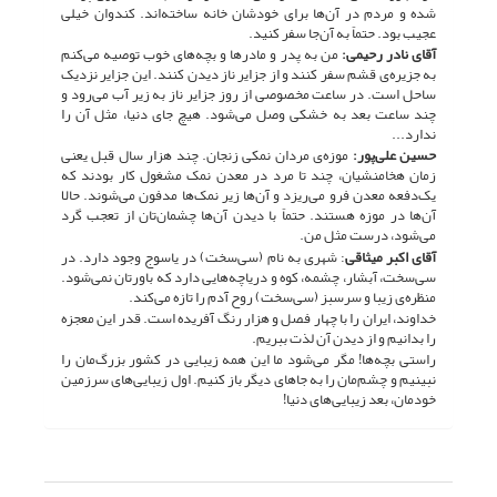
شده و مردم در آن‌ها برای خودشان خانه ساخته‌اند. کندوان خیلی
عجیب بود. حتماً به آن‌جا سفر کنید.
آقای نادر رحیمی:
من به پدر و مادرها و بچه‌های خوب توصیه می‌کنم
به جزیره‌ی قشم سفر کنند و از جزایر ناز دیدن کنند. این جزایر نزدیک
ساحل است. در ساعت مخصوصی از روز جزایر ناز به زیر آب می‌رود و
چند ساعت بعد به خشکی وصل می‌شود. هیچ جای دنیا، مثل آن را
ندارد...
حسین علی‌پور:
موزه‌ی مردان نمکی زنجان. چند هزار سال‌ قبل یعنی
زمان هخامنشیان، چند تا مرد در معدن نمک مشغول کار بودند که
یک‌دفعه معدن فرو می‌ریزد و آن‌ها زیر نمک‌ها مدفون می‌شوند. حالا
آن‌ها در موزه هستند. حتماً با دیدن آن‌ها چشمان‌تان از تعجب گرد
می‌شود، درست مثل من.
آقای اکبر میثاقی
: شهری به نام (سی‌سخت) در یاسوج وجود دارد. در
سی‌سخت، آبشار، چشمه، کوه و دریاچه‌هایی دارد که باورتان نمی‌شود.
منظره‌ی زیبا و سرسبز (سی‌سخت) روح آدم را تازه می‌کند.
خداوند، ایران را با چهار فصل و هزار رنگ آفریده است. قدر این معجزه
را بدانیم و از دیدن آن لذت ببریم.
راستی بچه‌ها! مگر می‌شود ما این همه زیبایی در کشور بزرگ‌مان را
نبینیم و چشم‌مان را به جاهای دیگر باز کنیم. اول زیبایی‌های سرزمین
خودمان، بعد زیبایی‌های دنیا!