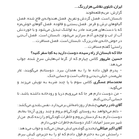
ایران، تابلوی نقاشی هزاررنگ...
گزارش: مریم قلعه‌قوند
تابستان است. فصل گردش و تفریح. فصل هندوانه‌ی قاچ شده. فصل
آلبالوهای ترش و قرمز. فصل بستنی و فالوده. فصل آلوهای خوش‌مزه
که با دست‌های هنرمند مادر به لواشک تبدیل می‌شود و با خوردنش
آب از لب و لوچه‌ی آدم سرازیر می‌شود. تابستان است. فصل آب‌تنی
در حوض خانه‌ی مادربزرگ. تابستان است. فصل مسافرت...
راستی! گفتم مسافرت...
حالا که تابستان از راه رسیده، دوست دارید به کجا سفر کنید؟
حسین علی‌پور
کلاس چهارم که از گرما لپ‌هایش سرخ شده، جواب
می‌دهد:
- پدرم قول داده ما را به همدان ببرد. دوستانم می‌گویند، غار
علی‌صدر، خیلی دیدنی و جالب است و حسابی خنک.
محمدسام عسگری
کلاس سوم با پا چند ضربه به توپش می‌زند و
می‌گوید:
- من دوست دارم هر جا که می‌رویم دریا و رودخانه داشته باشد، تا
حسابی آب‌تنی کنم.
آقای نادر رحیمی
چشم از روزنامه‌اش برمی‌دارد، نفس بلندی می‌کشد:
- دلم می‌خواهد به روستای کودکی‌ام بروم و چند روزی آن‌جا بمانم.
دوست دارم به کردستان بروم و خاطرات کودکی‌ام را زنده کنم. من از
شهر سرسبز (مهاباد) کنار دوستانم خاطرات خوبی دارم.
آقای اکبر میثاقی
لبخندی گوشه‌ی لبش مهمان می‌کند و جواب می‌دهد:
- راستش من به دخترم قول دادم که او را به جزیره‌ی کیش ببرم.