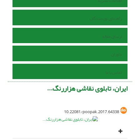
اطلاعات نشریه
راهنمای نویسندگان
ارسال مقاله
داوران
تماس با ما
ایران، تابلوی نقاشی هزاررنگ...
10.22081/poopak.2017.64338