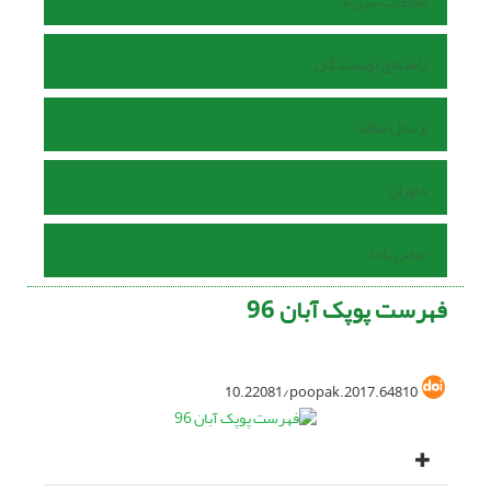
اطلاعات نشریه
راهنمای نویسندگان
ارسال مقاله
داوران
تماس با ما
فهرست پوپک آبان 96
10.22081/poopak.2017.64810