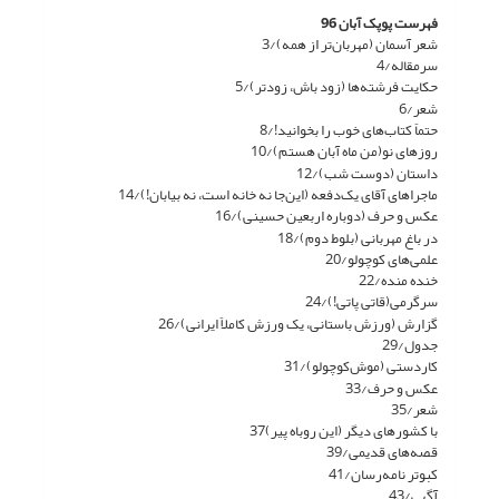
فهرست پوپک آبان 96
شعر آسمان (مهربان‌تر از همه)/3
سرمقاله/4
حکایت فرشته‌ها (زود باش، زودتر)/5
شعر/6
حتماً کتاب‌های خوب را بخوانید!/8
روزهای نو(من ماه آبان هستم)/10
داستان (دوست شب)/12
ماجراهای آقای یک‌دفعه (این‌جا نه خانه است، نه بیابان!)/14
عکس و حرف (دوباره اربعین حسینی)/16
در باغ مهربانی (بلوط دوم)/18
علمی‌های کوچولو/20
خنده منده/22
سرگرمی(قاتی پاتی!)/24
گزارش (ورزش باستانی، یک ورزش کاملاً ایرانی)/26
جدول/29
کاردستی (موش‌کوچولو)/31
عکس و حرف/33
شعر/35
با کشورهای دیگر (این روباه پیر)37
قصه‌های قدیمی/39
کبوتر نامه‌رسان/41
آگهی/43