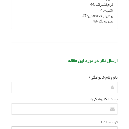
فرم اشتراک/44
آگهی/45
پیش از خداحافظی/47
ببین و بگو/48
ارسال نظر در مورد این مقاله
نام و نام خانوادگی *
پست الکترونیکی *
توضیحات *