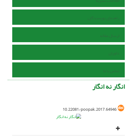
اطلاعات نشریه
راهنمای نویسندگان
ارسال مقاله
داوران
تماس با ما
انگار نه انگار
10.22081/poopak.2017.64946