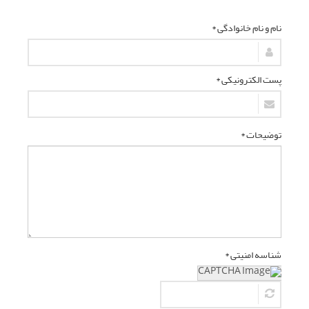
نام و نام خانوادگی *
پست الکترونیکی *
توضیحات *
شناسه امنیتی *