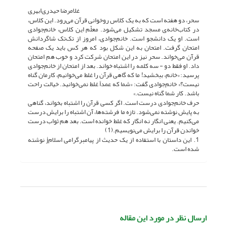
غلامرضا حیدری‌ابهری
سحر، دو هفته است که به یک کلاس روخوانی قرآن می‌رود. این کلاس،
در کتاب‌خانه‌ی مسجد تشکیل می‌شود. معلّم این کلاس، خانم‌جوادی
است. او یک دانشجو است. خانم‌جوادی، امروز از تک‌تک شاگردانش
امتحان گرفت. امتحان به این شکل بود که هر کس باید یک صفحه
قرآن می‌خواند. سحر نیز در این امتحان شرکت کرد و خوب هم امتحان
داد. او فقط دو - سه کلمه را اشتباه خواند. بعد از امتحان از خانم‌جوادی
پرسید: «خانم، ببخشید! ما که گاهی قرآن را غلط می‌خوانیم، کارمان گناه
نیست؟» خانم‌جوادی گفت: «شما که عمداً غلط نمی‌خوانید. خیالت راحت
باشد. کار شما گناه نیست.»
حرف خانم‌جوادی درست است. اگر کسی قرآن را اشتباه بخواند، گناهی
به پایش نوشته نمی‌شود. تازه ما فرشته‌ها، آن اشتباه را برایش درست
می‌کنیم. یعنی انگار نه انگار که غلط خوانده است. بعد هم ثواب درست
خواندن قرآن را برایش می‌نویسیم.(1)
1. این داستان با استفاده از یک حدیث از پیامبرگرامی اسلامj نوشته
شده است.
ارسال نظر در مورد این مقاله