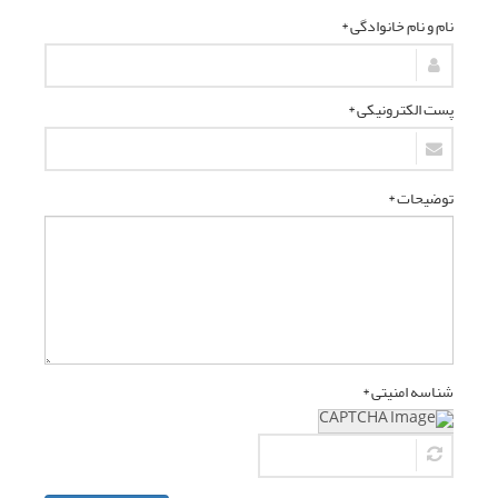
نام و نام خانوادگی *
پست الکترونیکی *
توضیحات *
شناسه امنیتی *