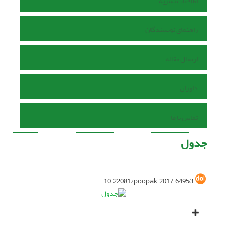
اطلاعات نشریه
راهنمای نویسندگان
ارسال مقاله
داوران
تماس با ما
جدول
10.22081/poopak.2017.64953