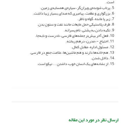
است.
5. پرتاب شونده‌ی ویران‌گر – سیاره‌ی همسایه‌ی زمین.
6. بزرگواری و عظمت – پیامبری که صدای بسیار زیبا داشت.
7. زیر پا مانده – گواه و ناظر.
8. ظرف پلاستیکی حمل مایعات مانند نفت و ستونِ بدن.
9. تکیه دادن به پشتی – نام پسرانه.
10. فعلِ آخر بیش‌تر جمله‌های فارسی – نادرست و نابه‌جا.
11. احتیاج - «مدرن» درهم ریخته.
12. مسئولِ اداره – مقابلِ کمال.
13. هم‌ خانه‌ها دارند و هم ماشین‌ها – علامت جمع در فارسی.
14. داخل شدن.
15. از نشانه‌های یک انسان خوب، داشتنِ ... نیکو است.
ارسال نظر در مورد این مقاله