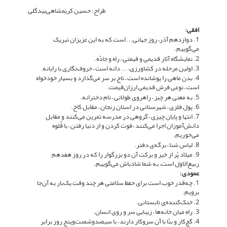
طراح: حسین کریمشاهی‌بیدگلی
افقی:
1. دوازدهم آذر، روز جهانی... است که به این عزیزان تبریک
می‌گوییم.
2. نمایشگاه آثار قدیمی و قیمتی – راه و جادّه.
3. اولین مرحله در کشاورزی، ... دانه است – حروف‌نگاری با رایانه.
4. بدن ماهی را پوشانده است – تاج بر سر می‌گذارد و بسیار خودخواه
است – نوعی فرش قدیمی ارزان‌قیمت.
5. به معنی هر چیز – راهروی طولانی – نام دخترانه.
6. پول فلزی – شهرستانی در استان زنجان – مقابل کاخ.
7. انتها و پایان چیزی – گروهی در مدرسه تمرین می‌کنند و مقابل
دانش‌آموزان اجرا می‌کنند – فوت کردن و از دنیا رفتن – با قُلوه
می‌خوریم.
8. لباس شنا – برگه‌ی دفتر.
9. میلاد پُر از خیر و برکت آن دو بزرگوار را که در روز هفدهم
ربیع‌الاول است، به شما شادباش می‌گوییم.
عمودی:
1. چه‌قدر خوب است برای حفظ سلامتی هر چند وقت یک‌بار به آن‌جا
برویم.
2. خنک‌کننده‌ی تابستانی.
3. راهِ میان خانه‌ها – زیبایی سر و روی انسان.
4. گچ‌کار و بنّا با آن سروکار دارند – با سیصدوشصت‌وپنج روز برابر