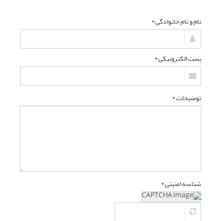
نام و نام خانوادگی *
پست الکترونیکی *
توضیحات *
شناسه امنیتی *