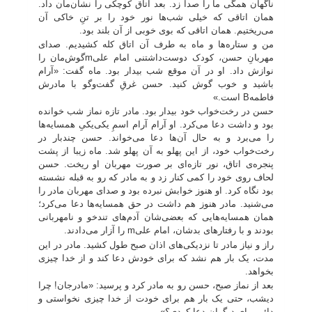
ناگهان همگی ما را صدا زد. بعد اتاق کوچکی را نشان‌مان داد.
همان اتاقی که خیلی شب‌ها نور خود را بر تنِ خاکی آن
می‌ریختیم. همان اتاقی که بوی خوبی از آن بلند بود.
من و ستاره‌ها و ماه به طرف آن اتاق کله کشیدیم. صدای
مهربانِ حسن، کودک دوست‌داشتنی امام علی
m
گوش‌مان را
نوازش داد. او در آن موقع شب بیدار بود. ماه گفت: «آرام
باشید و خوب گوش کنید. حسن غرقِ گفت‌وگو با مادرش
فاطمه
B
است.»
حسن در رخت‌خواب خود بیدار بود. مادر تازه نماز شب خوانده
بود و داشت دعا می‌کرد. او آرام آرام اسمِ یکی‌یکیِ همسایه‌ها
را می‌برد و به حال آن‌ها دعا می‌خواند. حسن چندبار در
رخت‌خواب خود، از این پهلو به آن پهلو شد. ماه زیبا از پشت
پنجره‌ی اتاق، نور تازه‌ای بر صورت مهربان او ریخت. حسن
لحاف روی خود را کمی کنار زد و به مادر که رو به قبله نشسته
بود نگاه کرد. او هنوز خوابش نبرده بود و صدای مهربان مادر را
می‌شنید. مادر هنوز هم داشت در حق همسایه‌ها دعا می‌کرد؛
همان همسایه‌هایی که بعضی‌شان آدم‌های تندخو و نامهربانی
بودند و با رفتارهای بدشان، امام علی
m
را آزار می‌دادند.
راز و نیاز مادر تا نزدیکی‌های اذان صبح طول کشید. مادر در این
مدت، یک بار هم نشد که برای خودش دعا کند و از خدا چیزی
بخواهد.
بعد از نماز صبح، حسن رو به مادر کرد و پرسید: «مادرجان! چرا
دیشب، حتی یک بار هم برای خودت از خدا چیزی نخواستی و
دائم برای دیگران دعا کردی؟»