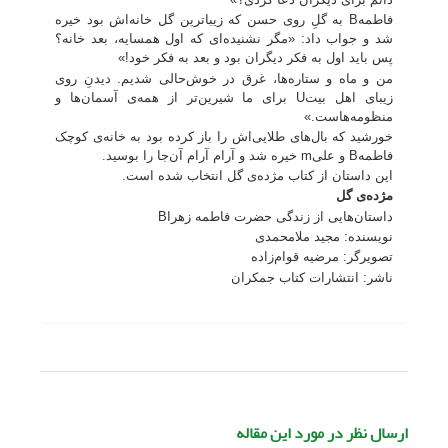
فاطمه
B
به گلِ روی حسن که زیباترین گل خانه‌اش بود خیره
شد و جواب داد: «مگر نشنیده‌ای که اول همسایه، بعد خانه؟
پس باید اول به فکر دیگران بود و بعد به فکر خود!»
من و ماه و ستاره‌ها، غرق در خوش‌حالی شدیم. دیدنِ روی
زیبای اهل بیت
U
برای ما شیرین‌تر از همه‌ی آسمان‌ها و
منظومه‌هاست.»
خورشید که بال‌های طلایی‌اش را باز کرده بود به خانه‌ی کوچک
فاطمه
B
و علی
m
خیره شد و آرام آرام آن‌جا را بوسید.
این داستان از کتاب مژده‌ی گل انتخاب شده است.
مژده‌ی گل
داستان‌هایی از زندگی حضرت فاطمه زهرا
B
نویسنده: مجید ملامحمدی
تصویرگر: مرضیه قوام‌زاده
ناشر: انتشارات کتاب جمکران
ارسال نظر در مورد این مقاله