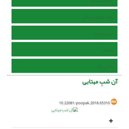
اطلاعات نشریه
راهنمای نویسندگان
ارسال مقاله
داوران
تماس با ما
آن شبِ مهتابی
10.22081/poopak.2018.65310