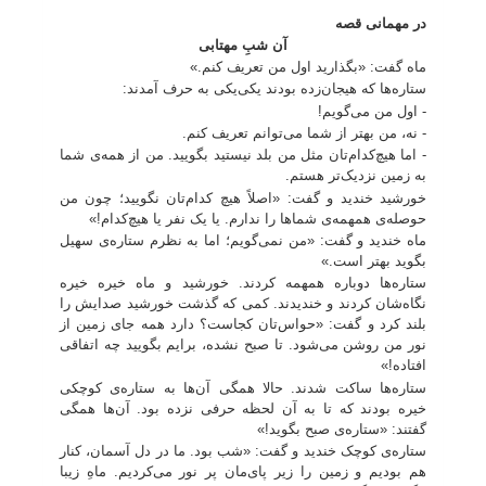
در مهمانی قصه
آن شبِ مهتابی
ماه گفت: «بگذارید اول من تعریف کنم.»
ستاره‌ها که هیجان‌زده بودند یکی‌یکی به حرف آمدند:
- اول من می‌گویم!
- نه، من بهتر از شما می‌توانم تعریف کنم.
- اما هیچ‌کدام‌تان مثل من بلد نیستید بگویید. من از همه‌ی شما
به زمین نزدیک‌تر هستم.
خورشید خندید و گفت: «اصلاً هیچ ‌کدام‌تان نگویید؛ چون من
حوصله‌ی همهمه‌ی شماها را ندارم. یا یک نفر یا هیچ‌کدام!»
ماه خندید و گفت: «من نمی‌گویم؛ اما به نظرم ستاره‌ی سهیل
بگوید بهتر است.»
ستاره‌ها دوباره همهمه کردند. خورشید و ماه خیره خیره
نگاه‌شان کردند و خندیدند. کمی که گذشت خورشید صدایش را
بلند کرد و گفت: «حواس‌تان کجاست؟ دارد همه جای زمین از
نور من روشن می‌‎شود. تا صبح نشده، برایم بگویید چه اتفاقی
افتاده!»
ستاره‌ها ساکت شدند. حالا همگی آن‌ها به ستاره‌ی کوچکی
خیره بودند که تا به آن لحظه حرفی نزده بود. آن‌ها همگی
گفتند: «ستاره‌ی صبح بگوید!»
ستاره‌ی کوچک خندید و گفت: «شب بود. ما در دل آسمان، کنار
هم بودیم و زمین را زیر پای‌مان پر نور می‌کردیم. ماهِ زیبا