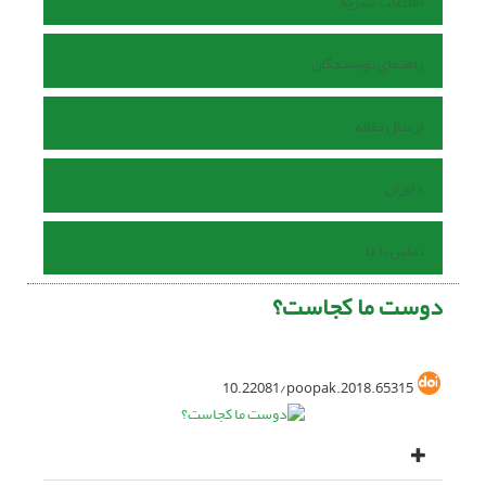
اطلاعات نشریه
راهنمای نویسندگان
ارسال مقاله
داوران
تماس با ما
دوست ما کجاست؟
10.22081/poopak.2018.65315