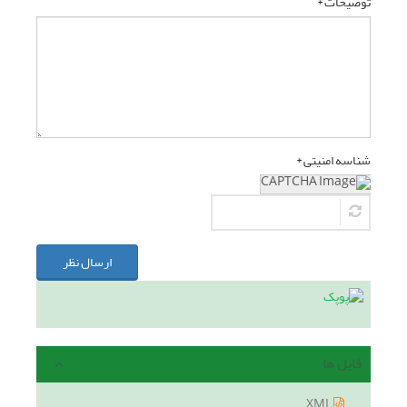
توضیحات *
شناسه امنیتی *
ارسال نظر
فایل ها
XML