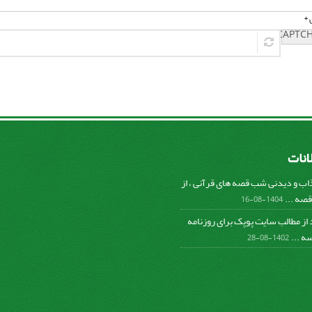
 *
لانات
ب و دیدنی شب قصه های قرآنی ، از
صه ...
1404-08-16
د از مطالب سایت پوپک برای روزنامه
ه ...
1402-08-28