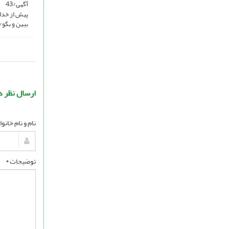
آگهی/43
پیش از خدا
ببین و بگو/48
ارسال نظر د
نام و نام خانو
توضیحات *