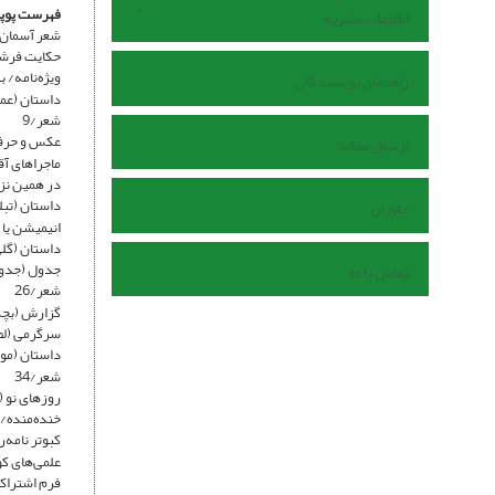
فهرست پوپک
اطلاعات نشریه
شعر آسمان (
حکایت فرشته
ویژه‌نامه/ ب
راهنمای نویسندگان
داستان (عمه
شعر/9
عکس و حرف (
ارسال مقاله
ماجراهای آق
در همین نزد
داستان (تبل
داوران
انیمیشن یا پو
داستان (گلی‌
جدول (جدول
تماس با ما
شعر/26
گزارش (بچه‌
سرگرمی (لطفا
داستان (موبی
شعر/34
روزهای نو (
خنده‌منده/36
کبوتر نامه‌ر
علمی‌های کوچ
فرم اشتراک/