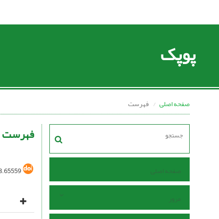
پوپک
صفحه اصلی
فهرست
فهرست
صفحه اصلی
8.65559
مرور