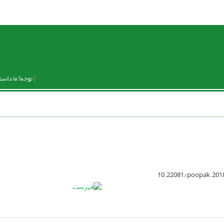
توجه! ما داست
10.22081/poopak.201