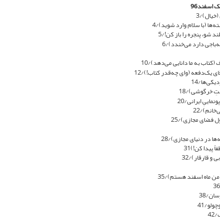
 اسفند96
خیال)/3
‌ها (با سلام وارد شوید)/4
لند شو، پنجره را باز کن!/5
‌باجی دارد می‌خندد)/6
کتاب به ما دانایی می‌دهد)/10
ای یک‌دفعه (وای چه‌قدر کتاب!)/12
یکی‌ها/14
تِ خرگوشی)/18
نماییِ ایرانی/20
خانم)/22
 فضای مجازی)/25
ها در دنیای مجازی)/28
ً پیدا کن!)31
 و قارقار)/32
من ماه اسفند هستم)/35
سان/38
ولو/41
42