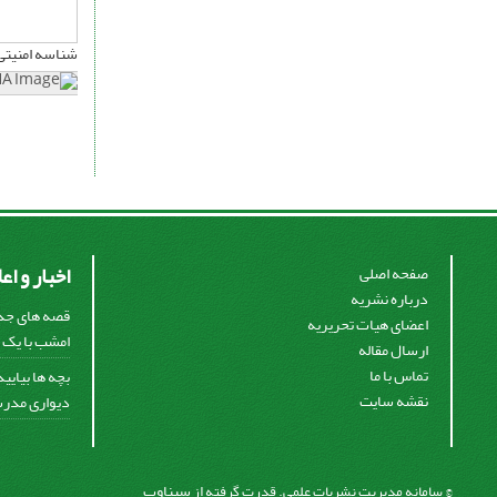
شناسه امنیتی
اخبار و اع
صفحه اصلی
درباره نشریه
قصه های جذا
اعضای هیات تحریریه
امشب با یک ق
ارسال مقاله
تماس با ما
بچه ها بیایی
نقشه سایت
دیواری مدرس
سیناوب
© سامانه مدیریت نشریات علمی.
قدرت گرفته از