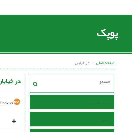
پوپک
صفحه اصلی
در خیابان
در خیابا
صفحه اصلی
8.65738
مرور