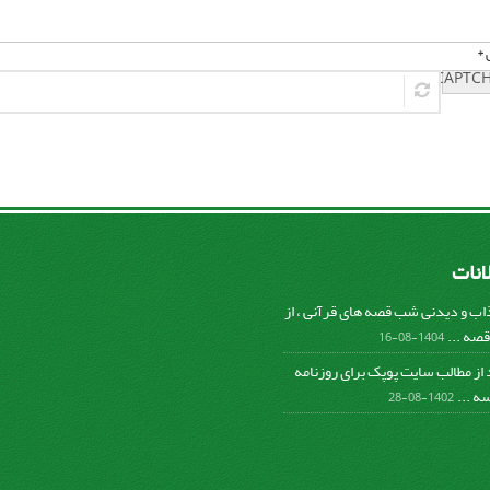
 *
لانات
ب و دیدنی شب قصه های قرآنی ، از
صه ...
1404-08-16
د از مطالب سایت پوپک برای روزنامه
ه ...
1402-08-28