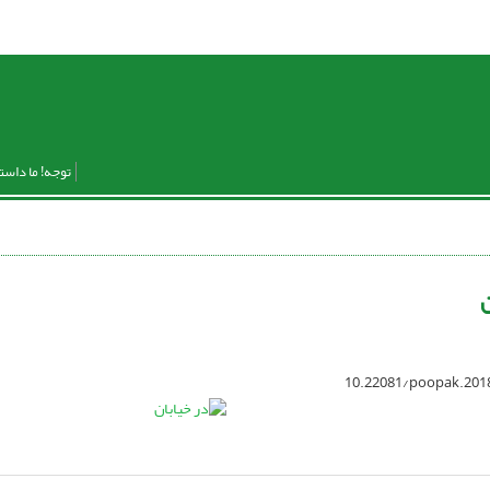
توجه! ما داست
ن
10.22081/poopak.201