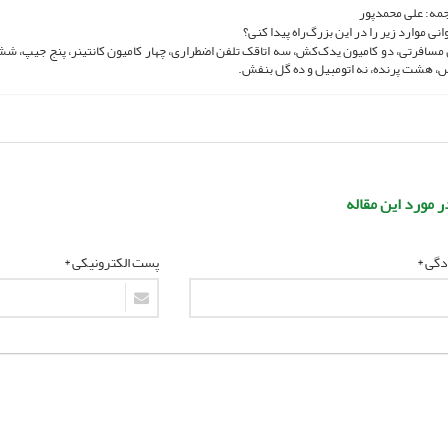
جمه: علی محمدپور
وانی موارد زیر را در این بزرگ‌راه پیدا کنی؟
مسافرتی، دو کامیون یدک‌کش، سه اتاقک تلفن اضطراری، چهار کامیون کانتینر، پنج جیپ، شش
، هشت پرنده، نه اتومبیل و ده گل‌ بنفش.
ر مورد این مقاله
ادگی *
پست الکترونیکی *