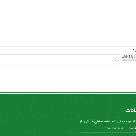
 *
لانات
ب و دیدنی شب قصه های قرآنی ، از
صه ...
1404-08-16