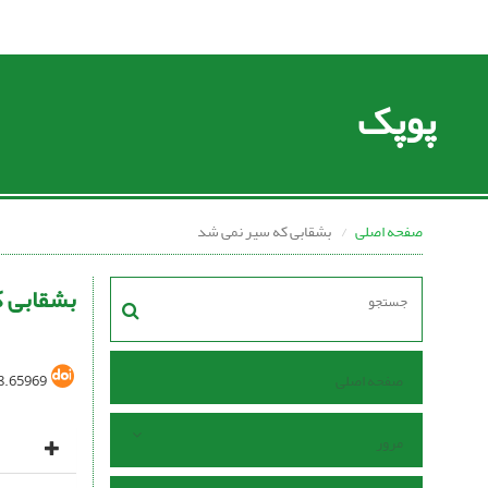
پوپک
صفحه اصلی
بشقابی که سیر نمی شد
بشقابی 
صفحه اصلی
8.65969
مرور