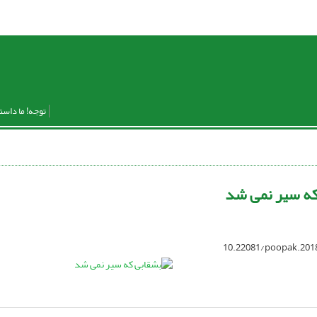
توجه! ما داست
که سیر نمی شد
10.22081/poopak.201