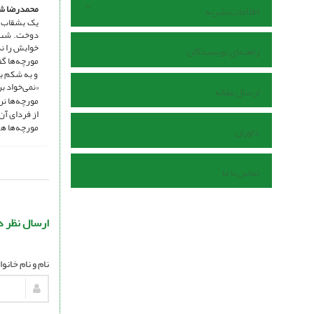
محمدرضا 
اطلاعات نشریه
یک بشقاب ب
دوخت. شب ک
خوابش را ن
راهنمای نویسندگان
مورچه‌ها گف
و به شکم ب
«نمی‌خواد ب
ارسال مقاله
مورچه‌ها نر
از فردای آ
مورچه‌ها هم
داوران
تماس با ما
ارسال نظر د
نام و نام خانو