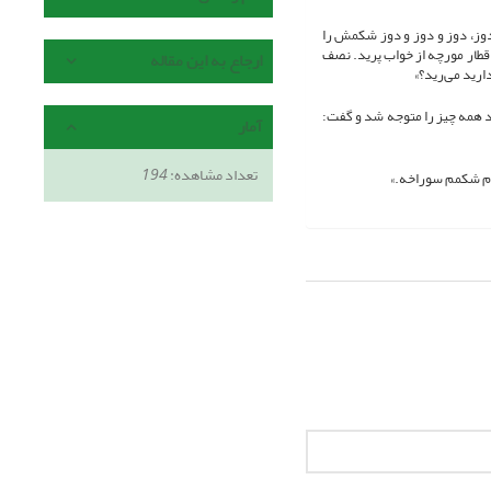
وز، دوز و دوز و دوز شکمش را
طار مورچه از خواب پرید. نصف
ارجاع به این مقاله
رید می‌رید؟»
د همه چیز را متوجه شد و گفت:
آمار
تعداد مشاهده:
194
زم شکمم سوراخه.»