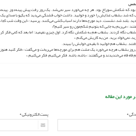
شمس
ود که شکمش سوراخ بود. هر چه می‌خورد سیر نمی‌شد. یک روز رفت پیش پینه‌دوز. پینه‌د
ه شد، بشقاب غذایش را خورد و خوابید. داشت خواب قشنگی می‌دید که یکهو با صدای یک ق
دید. بلند شد، نشست. دید مورچه‌ها دارند اسباب‌کشی می‌کنند. پرسید: «این وقت شب کجا دا
تند: «می‌ریم یه جایی که بتونیم شکم‌مون رو سیر کنیم؟»
شقاب نگاه کردند. بشقاب هم به شکمش نگاه کرد. اول چیزی نفهمید؛ اما بعد که کمی فکر کر
رید، نمی‌خواد برید. من یه کاریش می‌کنم.»
فتند. بشقاب هم خوابید تا بقیه‌ی خوابش را ببیند.
ن روز بشقاب هرچه می‌خورد یک مشت هم برای مورچه‌ها می‌ریخت و می‌گفت: «فکر کنید هنو
 قاه قاه می‌خندیدند و می‌گفتند: «باشه، باشه. فکر می‌کنیم، فکر می‌کنیم.»
ر مورد این مقاله
ادگی *
پست الکترونیکی *