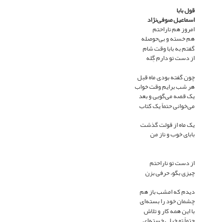
قول بابا
اسماعیل صوفی‌نژاد
امروز هم ناراحتم
هم خسته و بی‌حوصله
گفتم به بابا وقت شام
از دست تو دارم گِله
چون گفته بودی ماه قبل
هر شب برایم وقت خواب
یک قصه می‌گویی و بعد
می‌خوانی حتماً یک کتاب
یک ماه از قولت گذشت
بابای خوب و ناز من
از دست تو ناراحتم
چیزی بگو، حرفی بزن
دیدم که امشب باز هم
چشمان خود را بسته‌ای
با این همه کار و تلاش
حتماً تو خیلی خسته‌ای