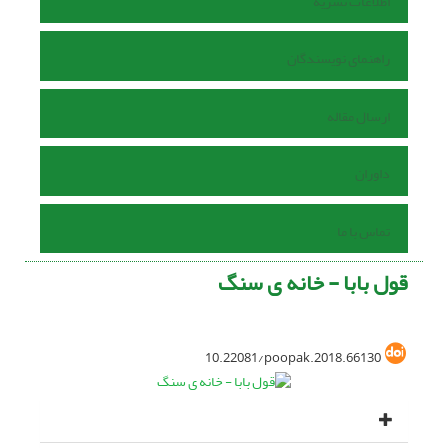
اطلاعات نشریه
راهنمای نویسندگان
ارسال مقاله
داوران
تماس با ما
قول بابا - خانه ی سنگ
10.22081/poopak.2018.66130