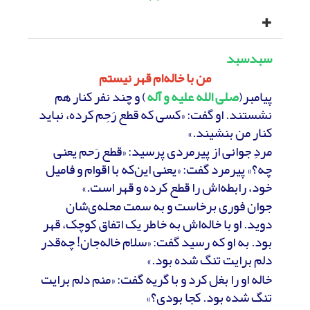
سبدسبد
من با خاله‌ام قهر نیستم
پیامبر(
صلی الله علیه و آله
) و چند نفر کنار هم
نشستند. او گفت: «کسی که قطع رَحِم کرده، نباید
کنار من بنشیند.»
مردِ جوانی از پیرمردی پرسید: «قطع رَحم یعنی
چه؟» پیرمرد گفت: «یعنی این‌که با اقوام و فامیل
خود، رابطه‌اش را قطع کرده و قهر است.»
جوان فوری برخاست و به سمت محله‌ی‌شان
دوید. او با خاله‌اش به خاطر یک اتفاق کوچک، قهر
بود. به او که رسید گفت: «سلام خاله‌جان! چه‌قدر
دلم برایت تنگ شده بود.»
خاله او را بغل کرد و با گریه گفت: «منم دلم برایت
تنگ شده بود. کجا بودی؟»