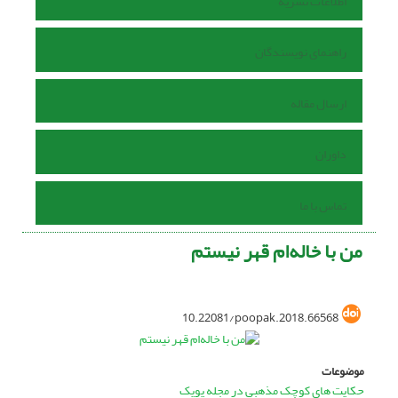
اطلاعات نشریه
راهنمای نویسندگان
ارسال مقاله
داوران
تماس با ما
من با خاله‌ام قهر نیستم
10.22081/poopak.2018.66568
موضوعات
حکایت های کوچک مذهبی در مجله پوپک