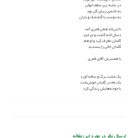
در سایه، زیرِ سقف ایوان
نه خانه‌ی زیبای گل بود
نه دوست با گنجشک و باران
تا این‌که مامان قمری آمد
دنبال لانه گشت و چرخید
گلدان تعارف کرد و او هم
گلدان خالی را پسندید
با همسرش آقای قمری
یک مشت برگ و ساقه آورد
یک ماه در گلدان خوش‌بخت
با جوجه‌هایش زندگی کرد
ارسال نظر در مورد این مقاله