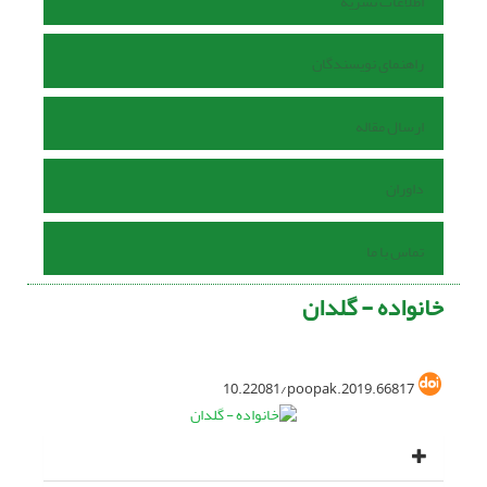
اطلاعات نشریه
راهنمای نویسندگان
ارسال مقاله
داوران
تماس با ما
خانواده - گلدان
10.22081/poopak.2019.66817