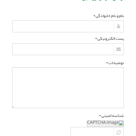
نام و نام خانوادگی *
پست الکترونیکی *
توضیحات *
شناسه امنیتی *