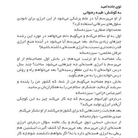
توی جاده امید
به کوشش: طیبه رضوانی
از او می‌پرسم آیا در علم پزشکی می‌شود از این انرژی برای نابودی
سلول‌های سرطانی استفاده کرد؟
محمد‌جواد صفاری- سیزده‌ساله
اول به او سلام می‌کنم و می‌گویم دلم می‌خواهد در مورد این رشته
چیزهای زیادی بدانم. بعد می‌پرسم آیا می‌شود در آینده منبع انرژی
قدرت‌مندتری نسبت به انرژی هسته‌ای داشته باشیم؟
عرفان مخلصی- سیزده‌ساله
یک مصاحبه با او ترتیب می‌دهم؛ در بخش اول مصاحبه‌ام از او
می‌پرسم با انرژی هسته‌ای چه چیزهایی می‌شود ساخت؟ چند سال
درس خوانده‌ای تا به این مقطع رسیده‌ای؟ بعد می‌خواهم راه و روش
درس خواندنش را به من هم بگوید.
بخش دوم مصاحبه می‌گویم من از شما، که کشور من را پاینده و
سربلند کرده‌اید، متشکرم. سلام من را به همکاران‌تان برسانید.
امیرعباس خزاعی- سیزده‌ساله
درباره‌ی اورانیوم می‌پرسم که چه کار می‌کند چیز به این کوچکی
آن‌قدر انرژی تولید می‌کند؟
بعد هم بابت زحمت‌هایی که برای کشورم می‌کشد از او تشکر می‌کنم.
مهدی مخلصی- دوازده‌ساله
از دیدنش حسابی ذوق می‌کنم و یک عالمه سؤال درباره‌ی انرژی
هسته‌ای ازش می‌پرسم. بعد می‌پرسم آیا کشف آلبرت انیشتین هم
ربطی به انرژی هسته‌ای دارد یا نه؟ اگر بخواهم دانشمند شوم چه کار