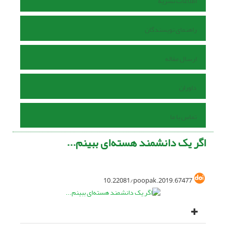
اطلاعات نشریه
راهنمای نویسندگان
ارسال مقاله
داوران
تماس با ما
اگر یک دانشمند هسته‌ای ببینم...
10.22081/poopak.2019.67477