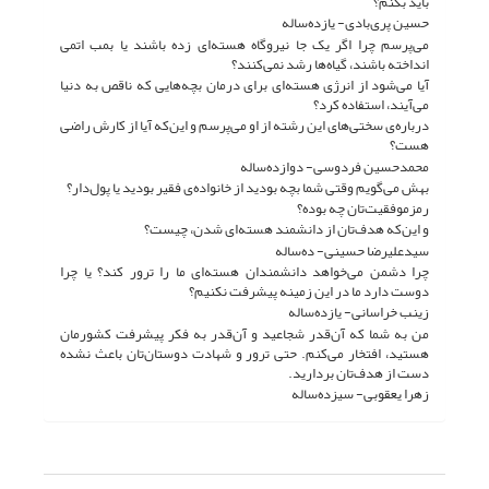
باید بکنم؟
حسین پری‌بادی- یازده‌ساله
می‌پرسم چرا اگر یک جا نیروگاه هسته‌ای زده باشند یا بمب اتمی
انداخته باشند، گیاه‌ها رشد نمی‌کنند؟
آیا می‌شود از انرژی هسته‌ای برای درمان بچه‌هایی که ناقص به دنیا
می‌آیند، استفاده کرد؟
درباره‌ی سختی‌های این رشته از او می‌پرسم و این‌که آیا از کارش راضی
هست؟
محمدحسین فردوسی- دوازده‌ساله
بهش می‌گویم وقتی شما بچه بودید از خانواده‌ی فقیر بودید یا پول‌دار؟
رمزموفقیت‌تان چه بوده؟
و این‌که هدف‌تان از دانشمند هسته‌ای شدن، چیست؟
سیدعلیرضا حسینی- ده‌ساله
چرا دشمن می‌خواهد دانشمندان هسته‌ای ما را ترور کند؟ یا چرا
دوست دارد ما در این زمینه پیشرفت نکنیم؟
زینب خراسانی- یازده‌ساله
من به شما که آن‌قدر شجاعید و آن‌قدر به فکر پیشرفت کشورمان
هستید، افتخار می‌کنم. حتی ترور و شهادت دوستان‌تان باعث نشده
دست از هدف‌تان بردارید.
زهرا یعقوبی- سیزده‌ساله