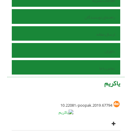
اطلاعات نشریه
راهنمای نویسندگان
ارسال مقاله
داوران
تماس با ما
یاکریم
10.22081/poopak.2019.67794