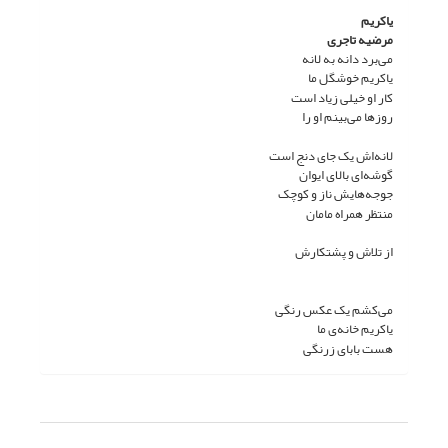
یاکریم
مرضیه تاجری
می‌برد دانه به لانه
یاکریم خوشگل ما
کار او خیلی زیاد است
روزها می‌بینم او را
لانه‌اش یک جای دنج است
گوشه‌ای بالای ایوان
جوجه‌هایش ناز و کوچک
منتظر همراه مامان
از تلاش و پشتکارش
می‌کشم یک عکس رنگی
یاکریم خانه‌ی ما
هست بابای زرنگی