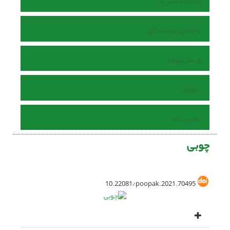
اطلاعات نشریه
راهنمای نویسندگان
ارسال مقاله
داوران
تماس با ما
چوبی
10.22081/poopak.2021.70495