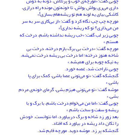
چوبی گفت: «مورچه‌ی خوب و پرتلاش، دونه به دوش
داری می‌ری یواش یواش، تا خونه‌تون مونده راه درازی،
کاشکی بیای یه لونه هم تو ریشه‌هام بسازی!»
مورچه چپ چپ نگاه کرد و گفت: «از بی‌کاری سر به سر
من می‌ذاری؟ تو که ریشه نداری!»
چوبی زیر لب گفت: «خب ریشه نداشته باشم، درخت که
هستم.»
مورچه گفت: «درخت بی برگ بازم درخته، درخت بی
شاخه هنوز درخته؛ اما درخت بی ریشه درخت نمی‌شه،
یه تیکه چوبه برای همیشه.»
چوبی ناراحت شد، غصه خورد.
گنجشکه گفت: «تو می‌تونی عصا باشی، کمک برای پا
باشی.»
موشه گفت: «تو می‌تونی هیزم بشی، گرمای خونه‌ی مردم
بشی.»
چوبی گفت: «اما من می‌خوام درخت باشم، با برگ و با
ریشه و سفت و سخت باشم.»
بعد زور زد شاخه و برگ دربیاورد، اما نتوانست. خودش
را تکان داد ریشه در بیاورد که افتاد.
گنجشکه پر زد. موشه دوید. مورچه قایم شد.