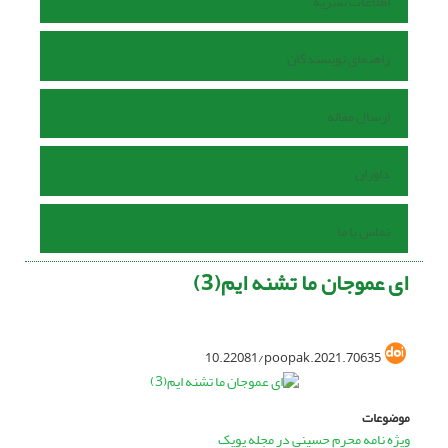
اطلاعات نشریه
راهنمای نویسندگان
ارسال مقاله
داوران
تماس با ما
ای عموجان ما تشنه ایم(3)
10.22081/poopak.2021.70635
موضوعات
ویژه نامه محرم حسینی در مجله پوپک