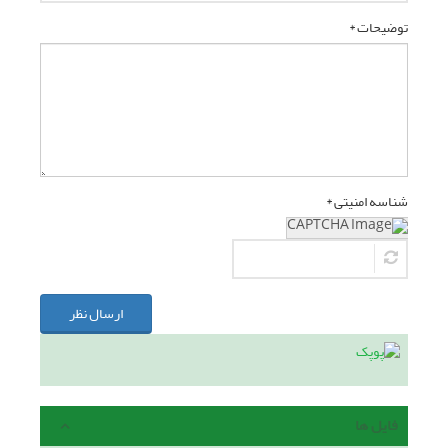
توضیحات *
شناسه امنیتی *
ارسال نظر
فایل ها