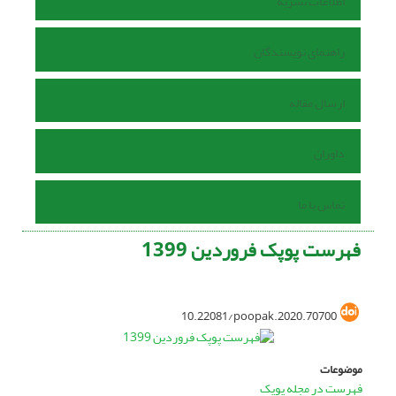
اطلاعات نشریه
راهنمای نویسندگان
ارسال مقاله
داوران
تماس با ما
فهرست پوپک فروردین 1399
10.22081/poopak.2020.70700
موضوعات
فهرست در مجله پوپک