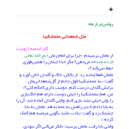
روشن‌تر از ماه
مثل شمعدانی عمه‌شکیبا
کلر (سمیه) ژوبرت
از مامان پرسیدم: «چرا برای امام زمان
(عج الله تعالی
فرجه)
صدقه
می‌دهی؟ مگر خدا ایشان را همین‌طوری
حفظ نمی‌کند؟»
مامان فقط لبخند زد. از بالکن، خاک و گلدان خالی آورد و
گفت: «به عمه‌شکیبا قول دادم از گل‌شمعدانی‌مان
برایش گلدان درست کنم. دوست داری کمکم کنی؟»
من، هم عمه‌شکیبا را خیلی دوست دارم، هم خاک‌بازی
را، ولی خیلی نشد بازی کنم. وقتی گلدان آماده شد، آن را
به بابا دادم تا سر راهش به عمه بدهد. مامان به بابا
چشمک زد و گفت: «یادت باشد بگویی مرضیه هم کمک
کرده.»
وقتی بابا رفت، مامان پرسید: «فکر می‌کنی اگر نبودی،