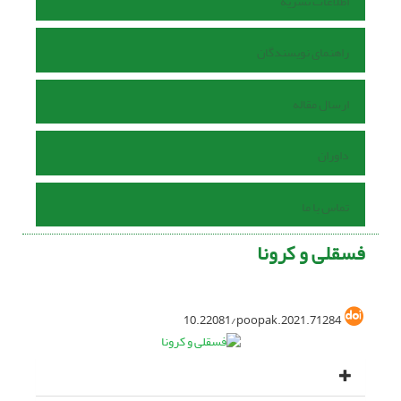
اطلاعات نشریه
راهنمای نویسندگان
ارسال مقاله
داوران
تماس با ما
فسقلی و کرونا
10.22081/poopak.2021.71284