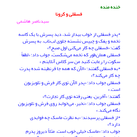
خنده منده
فسقلی و کرونا
سیدناصر هاشمی
*پدر فسقلی از خواب بیدار شد، دید پسرش با یک کاسه
تخمه و پفک و چیپس نشسته جلوی لب‌تاب. به پسرش
گفت: «فسقلی چه کار می‌کنی اول صبح؟»
فسقلی همان‌طور که تخمه می‌شکست، جواب داد: «لطفاً
سکوت را رعایت کنید من سر کلاس آنلاینم.»
*به فسقلی گفتند: «الآن که همه جا قرنطینه شده پدرت
چه کار می‌کند؟»
فسقلی جواب داد: «پدر الآن توی کار فرش و تلویزیون
است.»
گفتند: «آفرین، یعنی رفته توی کار تجارت؟»
فسقلی جواب داد: «نخیر، می‌خوابد روی فرش و تلویزیون
نگاه می‌کند.»
*از فسقلی پرسیدند: «به نظرت ماسک چه فوایدی
دارد؟»
جواب داد: «ماسک خیلی خوب است. مثلاً دیروز پدرم