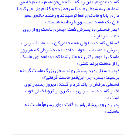
گفت: «عمویم تلفن زد گفت که می‌خواهیم بیاییم خانه‌ی
شما، من به شوخی چندتا سرفه زدم و گفتم ولی من کرونا
دارم. بابا و مامانم واقعاً ترسیدند و رفتند خانه‌ی عمو.
الآن یک هفته است توی قرنطینه هستم.»
*پدر فسقلی به پسرش گفت: «پسرم ماسک رو از روی
دهنت بردار.»
فسقلی گفت: «بابا ولی همه جا می‌گن باید ماسک بزنی.»
پدرش با عصبانیت جواب داد: «بله به شرطی که هر روز
ماسک را عوض کنی. نه مثل شما که دوماهه اون ماسک
را از دهنت برنداشتی.»
*پدر فسقلی دید پسرش چند سطل بزرگ ماست گرفته.
پرسید: «پسرم چرا این‌قدر ماست گرفتی؟»
فسقلی عرقش را پاک کرد و گفت: «دیروز چندبار توی
اخبار گفت: ماست برای پیشگیری از کرونا خیلی خوب
است.»
پدر زد روی پیشانی‌اش و گفت: «وای پسرم! ماست نه،
ماسک.»