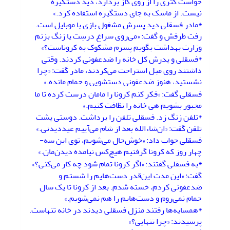
خواست کتری را از روی گاز بردارد، دید دستگیره
نیست. از ماسک به جای دستگیره استفاده کرد.»
*مادر فسقلی دید پسرش مشغول بازی با موبایل است.
رفت طرفش و گفت: «می‌روی سراغ درسِت یا زنگ بزنم
وزارت بهداشت بگویم پسرم مشکوک به کروناست؟»
*فسقلی و پدرش کل خانه را ضدعفونی کردند. وقتی
داشتند روی مبل استراحت می‌کردند، مادر گفت: «چرا
نشستید، هنوز ضدعفونی دستشویی و حمام مانده.»
فسقلی گفت: «فکر کنم کرونا را مامان درست کرده تا ما
مجبور بشویم هی خانه را نظافت کنیم.»
*تلفن زنگ زد. فسقلی تلفن را برداشت. دوستی پشت
تلفن گفت: «ان‌شاءالله بعد از شام می‌آییم عیددیدنی.»
فسقلی جواب داد: «خوش‌حال می‌شویم، توی این سه-
چهار روز که کرونا گرفتیم هیچ‌کس نیامده دیدن‌مان.»
*به فسقلی گفتند: «اگر کرونا تمام شود چه کار می‌کنی؟»
گفت: «این مدت این‌قدر دست‌هایم را شستم و
ضدعفونی کردم، خسته شدم. بعد از کرونا تا یک سال
حمام نمی‌روم و دست‌هایم را هم نمی‌شویم.»
*همسایه‌ها رفتند منزل فسقلی دیدند در خانه تنهاست.
پرسیدند: «چرا تنهایی؟»