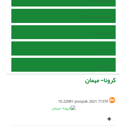
اطلاعات نشریه
راهنمای نویسندگان
ارسال مقاله
داوران
تماس با ما
کرونا- مهمان
10.22081/poopak.2021.71370