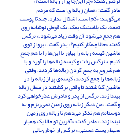
نرگس گفت: «چرا این‌جا پر از زباله است؟»
مادر گفت: «همان زباله‌ای است که مردم
می‌گویند: «کم است. اشکال ندارد. چندتا پوست
تخمه، یک پلاستیک پفک، یک قوطی نوشابه روی
هم جمع می‌شود آن وقت زیاد می‌شود.» نرگس
گفت: «حالا چه‌کار کنیم؟» پدر گفت: «برو از توی
ماشین کیسه زباله را بیاور تا این‌ها را با هم جمع
کنیم.» نرگس رفت و کیسه زباله‌ها را آورد و با
هم شروع به جمع کردن زباله‌ها کردند. وقتی
زباله‌ها را جمع کردند، کیسه‌ی پر از زباله را در
ماشین گذاشتند تا وقتی برگشتند در سطل زباله
بیندازند. نرگس از پدر و مادرش عذرخواهی کرد
و گفت: «من دیگر زباله روی زمین نمی‌ریزم و به
دوستانم هم تذکر می‌دهم تا زباله روی زمین
نیندازند.» مادر گفت: «آفرین تو حالا یک همیار
محیط زیست هستی.» نرگس از خوش‌حالی