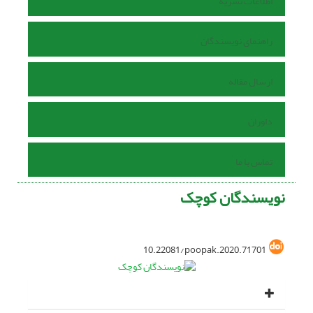
اطلاعات نشریه
راهنمای نویسندگان
ارسال مقاله
داوران
تماس با ما
نویسندگان کوچک
10.22081/poopak.2020.71701