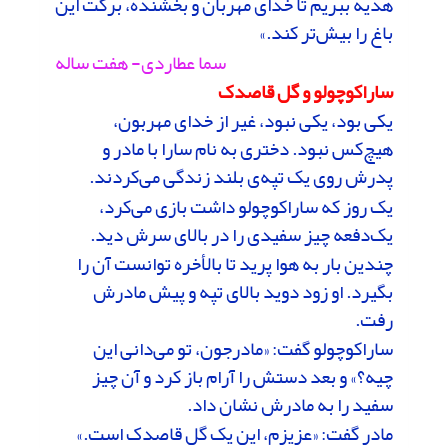
هدیه ببریم تا خدای مهربان و بخشنده، برکت این
باغ را بیش‌تر کند.»
سما عطاردی- هفت ساله
ساراکوچولو و گل قاصدک
یکى بود، یکى نبود، غیر از خداى مهربون،
هیچ‌کس نبود. دخترى به نام سارا با مادر و
پدرش روى یک تپه‌ى بلند زندگى مى‌کردند.
یک روز که ساراکوچولو داشت بازى می‌کرد،
یک‌دفعه چیز سفیدى را در بالاى سرش دید.
چندین بار به هوا پرید تا بالأخره توانست آن را
بگیرد. او زود دوید بالاى تپه و پیش مادرش
رفت.
ساراکوچولو گفت: «مادرجون، تو می‌دانى این
چیه؟» و بعد دستش را آرام باز کرد و آن چیز
سفید را به مادرش نشان داد.
مادر گفت: «عزیزم، این یک گل قاصدک است.»