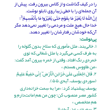
را در کیف گذاشت و از کلاس بیرون رفت. پیش از
آن جمله‌ای را با خطی زیبا روی تابلو نوشت.
3
إِنَّ اللَّهَ لَا یُغَیِّرُ مَا بِقَوْمٍ حَتَّىٰ یُغَیِّرُوا مَا بِأَنْفُسِهِمْ
؛
خدا حال هیچ ملت و مردمی را تغییر نمی‌دهد مگر
آن‌که خودشان رفتارشان را تغییر دهند.
پی‌نوشت:
۱. خالی‌بند، مثل مأموری که سلاح بدون گلوله را
به طرف کسی می‌گیرد یا مثل شغالی که توی
خمره‌ی رنگ افتاد، وقتی از خمره بیرون آمد گفت‌:
«من طاووس هستم.»
۲. قَالَ اجْعَلْنِی عَلَىٰ خَزَائِنِ الْأَرْضِ ۖ إِنِّی حَفِیظٌ عَلِیمٌ
(سوره‌ی یوسف، آیه‌ی ۵۵).
یوسف پیشنهاد کرد: «مرا به ‌سِمت خزانه‌داری
کشور مصر منصوب کن؛ چون من هم امانت‌دارم و
هم متخصص.»
۳. سوره‌ی رعد، آیه‌ی۱۱.