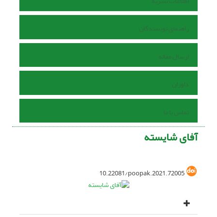
اطلاعات نشریه
راهنمای نویسندگان
ارسال مقاله
داوران
تماس با ما
آفای شایسته
10.22081/poopak.2021.72005