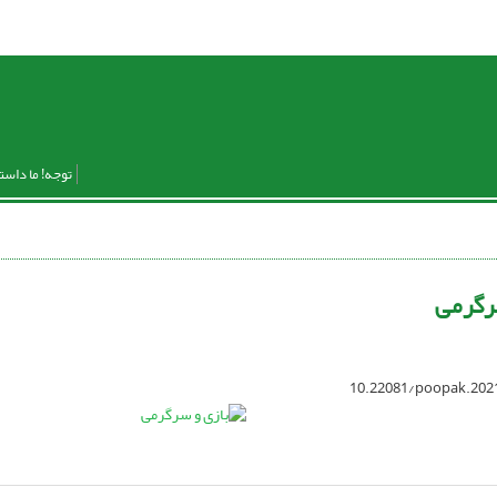
توجه! ما داست
رگرمی
10.22081/poopak.202