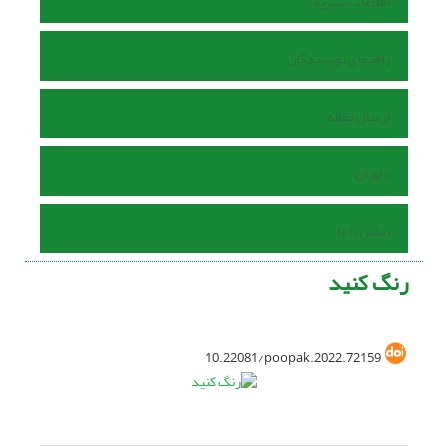
اطلاعات نشریه
راهنمای نویسندگان
ارسال مقاله
داوران
تماس با ما
رنگ کنید
10.22081/poopak.2022.72159