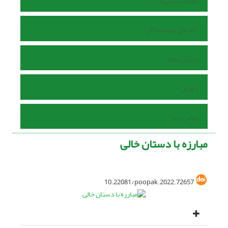
اطلاعات نشریه
راهنمای نویسندگان
ارسال مقاله
داوران
تماس با ما
مبارزه با دستان خالی
10.22081/poopak.2022.72657