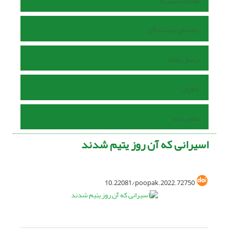
اطلاعات نشریه
راهنمای نویسندگان
ارسال مقاله
داوران
تماس با ما
اسیرانی که آن روز یتیم شدند
10.22081/poopak.2022.72750