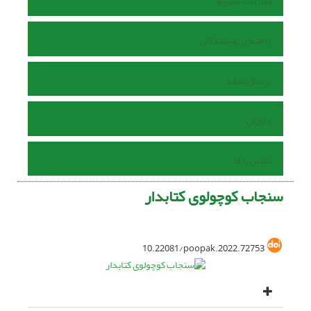
اطلاعات نشریه
راهنمای نویسندگان
ارسال مقاله
داوران
تماس با ما
سنجاب کوچولوی کتابدار
10.22081/poopak.2022.72753