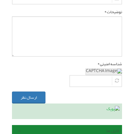
توضیحات *
شناسه امنیتی *
ارسال نظر
فایل ها