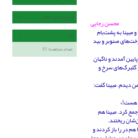
ارجاع به این مقاله
محسن رجایی
 مبینا به پشت‌بام
آمار
رخت‌های صنوبر و بید
تعداد مشاهده:
51
پایین آمدند و ناگهان
ز گلبرگ‌های سرخ و
 من دیدم. مبینا گفت:
د هست!»
جمع کرد. مبینا هم
ن‌شان ریختند.
هم در را باز کردند و
جلو دوید؛ اما بچه‌ها