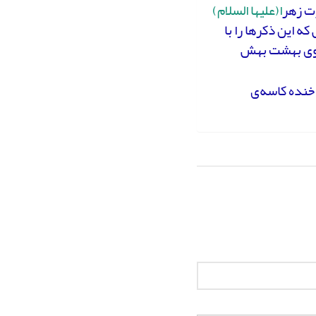
رت زهر
ا(علیها السلام)
 ۳۳ تا سبحان‌الله. هر کس که این ذکرها را با
 توی بهشت بهش
 خنده کاسه‌ی