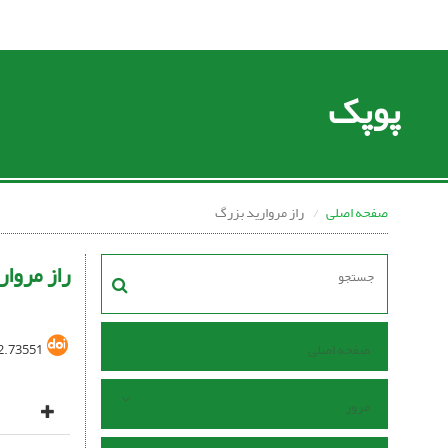
پوپک
صفحه اصلی
راز مروارید بزرگ
راز مروا
صفحه اصلی
2.73551
مرور