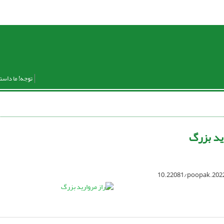
توجه! ما داست
رید بزرگ
10.22081/poopak.202