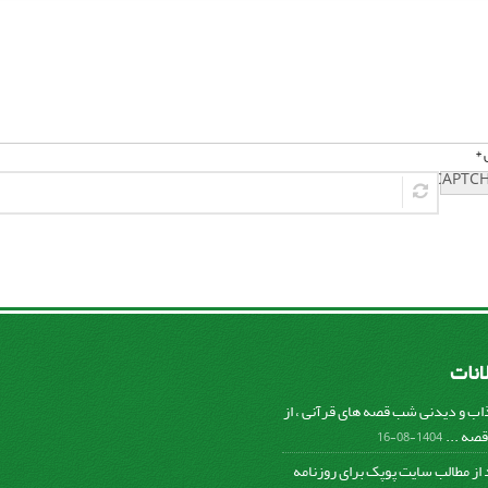
 *
لانات
ب و دیدنی شب قصه های قرآنی ، از
صه ...
1404-08-16
د از مطالب سایت پوپک برای روزنامه