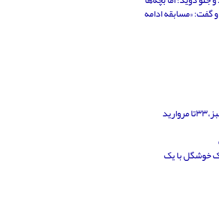
و گفت: «مسابقه ادامه
مادر گفت: «بله... گنج. این مرواریدها نقشه‌ی گنج بودند: ۳۴تا مروارید سبز،۳۳تا مروارید
وسک خوشگل با یک