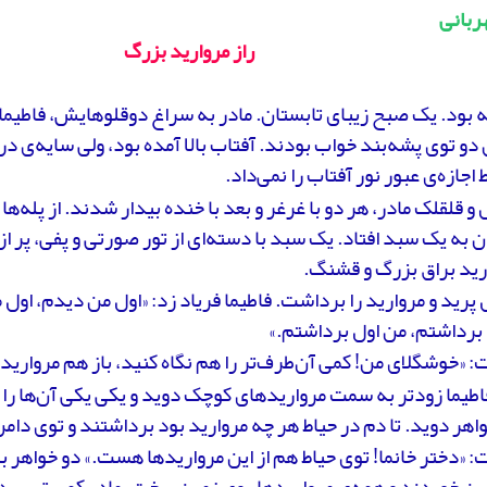
ربانی
راز مروارید بزرگ
 بود. یک صبح زیبای تابستان. مادر به سراغ دوقلوهایش، فاطیما و
دو توی پشه‌بند خواب بودند. آفتاب بالا آمده بود، ولی سایه‌ی د
 اجازه‌ی عبور نور آفتاب را نمی‌داد.
 و قلقلک مادر، هر دو با غرغر و بعد با خنده بیدار شدند. از پله‌ها 
به یک سبد افتاد. یک سبد با دسته‌ای از تور صورتی و پفی، پر ا
رید براق بزرگ و قشنگ.
ل پرید و مروارید را برداشت. فاطیما فریاد زد: «اول من دیدم، اول
برداشتم، من اول برداشتم.»
: «خوشگلای من! کمی آن‌طرف‌تر را هم نگاه کنید، باز هم مرواری
فاطیما زودتر به سمت مرواریدهای کوچک دوید و یکی یکی آن‌ها را 
اهر دوید. تا دم در حیاط هر چه مروارید بود برداشتند و توی دام
: «دختر خانما! توی حیاط هم از این مرواریدها هست.» دو خواهر با 
ین خوردند و همه‌ی مرواریدها روی زمین ریخت. مادر کمی‌ ترسید و 