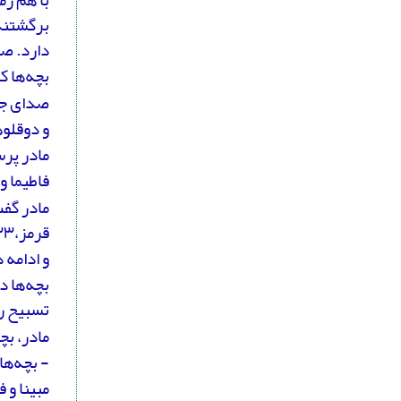
برگشتند 
دارد. صد
بچه‌ها ک
صدای جیغ
و دوقلوه
مادر پرس
فاطیما و
قرمز،۳۳تا مروارید آبی!»
و ادامه 
بچه‌ها د
تسبیح ر
مادر، بچ
- بچه‌ها
مبینا و ف