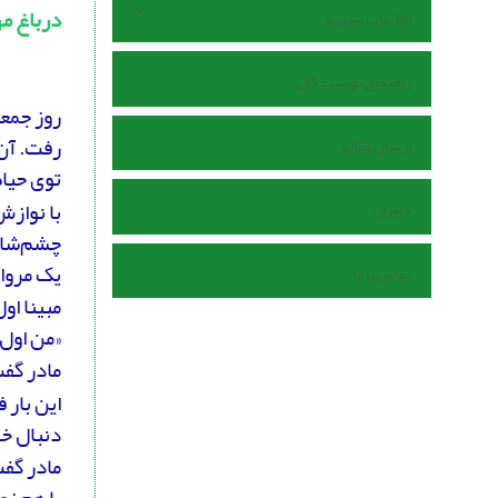
درباغ مه
اطلاعات نشریه
راهنمای نویسندگان
روز جمعه
رفت. آن 
ارسال مقاله
توی حیاط
با نوازش
داوران
چشم‌شان 
یک مروا
تماس با ما
مبینا او
«من اول 
مادر گفت
این بار 
دنبال خو
مادر گفت
با هم زم