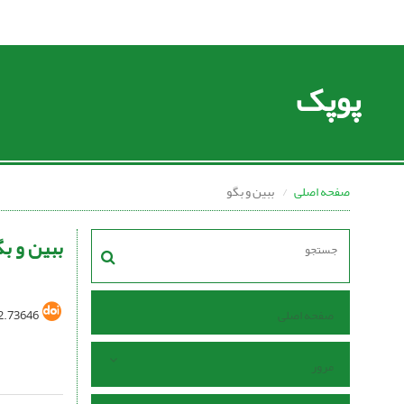
پوپک
صفحه اصلی
ببین و بگو
ببین و بگ
صفحه اصلی
2.73646
مرور