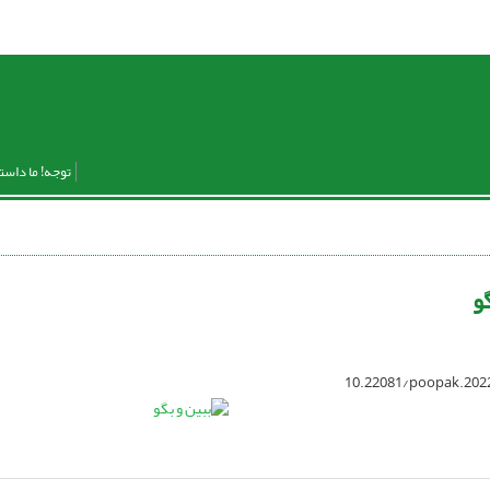
توجه! ما داست
و
10.22081/poopak.202