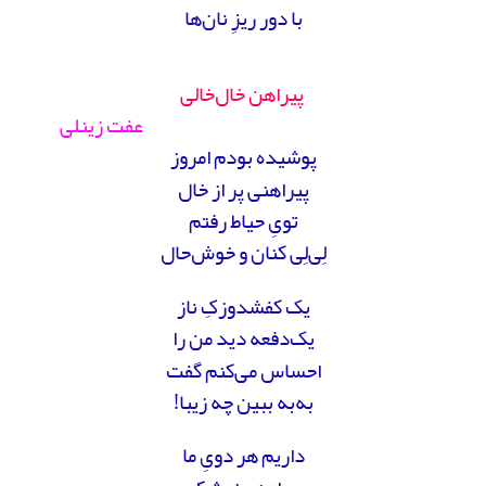
با دور ریزِ نان‌ها
پیراهن خال‌خالی
عفت زینلی
پوشیده بودم امروز
پیراهنی پر از خال
تویِ حیاط رفتم
لِی‌لِی کنان و خوش‌حال
یک کفشدوزکِ ناز
یک‌دفعه دید من را
احساس می‌کنم گفت
به‌به ببین چه زیبا!
داریم هر دویِ ما