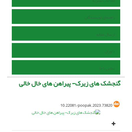
اطلاعات نشریه
راهنمای نویسندگان
ارسال مقاله
داوران
تماس با ما
گنجشک های زیرک- پیراهن های خال خالی
10.22081/poopak.2023.73820