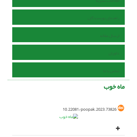
اطلاعات نشریه
راهنمای نویسندگان
ارسال مقاله
داوران
تماس با ما
ماه خوب
10.22081/poopak.2023.73826