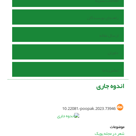
اطلاعات نشریه
راهنمای نویسندگان
ارسال مقاله
داوران
تماس با ما
اندوه جاری
10.22081/poopak.2023.73946
موضوعات
شعر در مجله پوپک