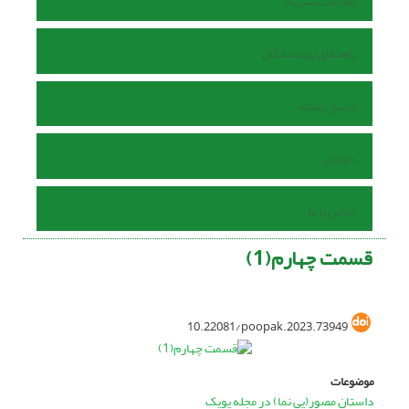
اطلاعات نشریه
راهنمای نویسندگان
ارسال مقاله
داوران
تماس با ما
قسمت چهارم(1)
10.22081/poopak.2023.73949
موضوعات
داستان مصور(پی نما) در مجله پوپک