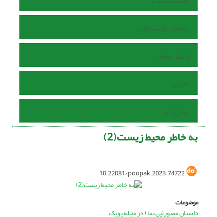
اطلاعات نشریه
راهنمای نویسندگان
ارسال مقاله
داوران
تماس با ما
به خاطر محیط زیست(2)
10.22081/poopak.2023.74722
موضوعات
داستان مصور(پی نما) در مجله پوپک