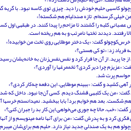
لو کاسه­ی حلیم خودش را دید. چیزی توی کاسه نبود. با گریه گف
ن خیلی گرسنه‌ام. تازه صندلی­ام هم شکسته!»
صبانی کلبه را گشتند تا مزاحم را پیدا کنند. در طبقه­ی اول کسی
الا رفتند. دیدند تخت­ها نامرتب و به هم ریخته است.
 خرس‌کوچولو گفت: «یک دختر موطلایی روی تخت من خوابیده!»
 فریاد زد: «تو کی هستی؟»
از جا پرید. از آن جا فرار کرد و نفس‌نفس‌زنان به خانه‌ی­شان رسی
فت: «عزیزم چرا دیر کردی؟ تخم­مرغ­ها را آوردی؟»
ا حواسم پرت شد.
 آهی کشید و گفت: «ببینم موطلایی، این دفعه چه‌کار کردی؟»
 گفت: «من یک کلبه­ی قشنگ دیدم. کسی آن‌جا نبود. داخل که شد
 شکست. بعد هم خوابم برد! بابا ببخشید. نمی­دانستم خرس­ها آن
 گفت: «خب، حالا چه جوری می‌خواهی این کار بد را جبران کنی؟»
فکری کرد و به پدرش گفت: «من برای آن­ها نامه می­نویسم و از آن­ه
لو هم به یک صندلی جدید نیاز دارد. حلیم هم برای‌شان می­برم.