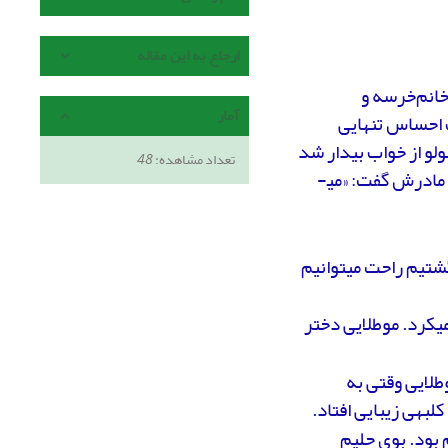
ارجاع به این مقاله
انم‌خرسه و
آمار
 احساس تنهایی
لو از خواب بیدار شد
تعداد مشاهده:
48
با ناراحتی گفت: «دلم می‌خواست دوستی داشتم که با او بازی کنم.» بعد به مادرش گفت: «می­
شتیم راحت می­توانیم
ی­کرد. موطلایی دختر
طلایی وقتی به
لبه­ی زیبایی افتاد.
 بود. بوی حلیم