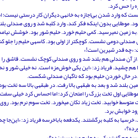
 را حس کرد.
نست که وارد شدن بی‌اجازه به خانه­ی دیگران کار درستی نیست؛ اما
د. موطلایی بدون این­که فکر کند، وارد کلبه شد و روی صندلی ب
به زمین نمی­رسید. کمی حلیم خورد. حلیم شور بود. خوشش نیامد
صندلی دومی نشست. کوچک­تر از اولی بود. کاسه­ی حلیم را جلو کشید
: «چه قدر شیرین است!»
 از آن صندلی هم بلند شد و روی صندلی کوچک نشست. قاشق را ب
 هم چشید. فریاد زد: «این یکی خوش‌مزه است. نه خیلی شور و نه
 در حال خوردن حلیم بود که ناگهان صندلی شکست.
مین بلند شد و بعد به طبقه­ی بالا رفت. در طبقه­ی بالا سه تخت بو
وطلایی اول تخت بزرگ را امتحان کرد؛ اما احساس کرد خیلی سفت
 متوسط خوابید. تخت زیاد تکان می­خورد. تخت سوم نرم بود. روی
ود خوابش برد.
 خرس­ها به کلبه برگشتند. یک­دفعه باباخرسه فریاد زد: «این‌جا چ
رده؟»
رسه هم گفت: «کی به حلیم من دست زده؟»