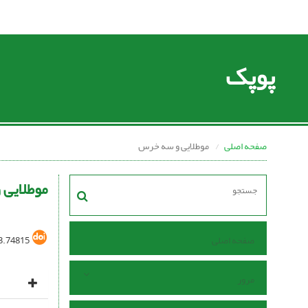
پوپک
صفحه اصلی
موطلایی و سه خرس
موطلایی
صفحه اصلی
3.74815
مرور