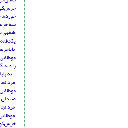
خرس‌کوچو
خورده. م
سه خرس ع
طبقه­ی ب
یک­دفعه
باباخرسه
موطلایی 
را دید گ
- نه باب
مرد نجار
موطلایی
صندلی هم
مرد نجار
موطلایی 
خرس‌کوچو