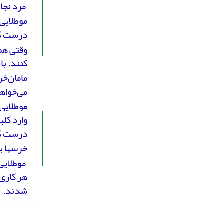
مرد نجار
موطلایی
درست کر
وقتی همه
کنند. با
مامان‌خ
می‌خواهی
موطلایی 
وارد کلب
درست کر
خرس­ها ب
موطلایی 
هر کاری،
شدند.