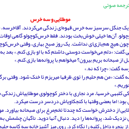
ترجمه صوتی
موطلایی و سه خرس
یک جنگل سرسبز سه خرس قهوه‌ای زندگی می‌کردند. آقاخرسه، خ
ولو. آن‌ها خیلی خوش‌بخت بودند. فقط خرس‌کوچولو گاهی اوقات
چون هیچ هم‌بازی‌ای نداشت. یک روز صبح بهاری، وقتی خرس‌کوچو
ل از صبحانه بریم بیرون؟ می­خواهم با پروانه‌ها بازی کنم.»
سه گفت: «چرا که نه.»
ه گفت: «من هم حلیم را توی ظرف­ها می­ریزم تا خنک شود. وقتی برگ
خوریم.»
ی کلبه­ی خرس­ها، مرد نجاری با دختر کوچولوی موطلایی­اش زندگی م
بود؛ اما بعضی وقت­ها با کنجکاوی­اش دردسر درست می­کرد.
ایی از دخترش خواست که چندتا تخم‌مرغ برای صبحانه بیاورد. مو
نزدیک شد، پروانه‌ها را دید. دنبال آن­ها دوید. ناگهان چشمش به ک
از پنجره داخل کلبه را نگاه کرد. روی میز آشپزخانه سه کاسه حلیم