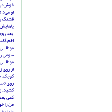
خوش‌مزه
او می‌دا
قشنگ بو
پاهایش 
بعد روی 
اخم گفت
موطلایی
سومی را
موطلایی
از روی ز
کوچک. م
روی تخت
کشید. ز
کمی بعد،
من را خو
مامان‌خ