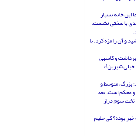
 این خانه بسیار
لندی با سختی نشست.
.
 و آن را مزه کرد. با
رداشت و کاسه­ی
 خیلی شیرین!»
د؛ بزرگ، متوسط و
 و محکم است. بعد
 تخت سوم دراز
ه خبر بوده؟ کی حلیم