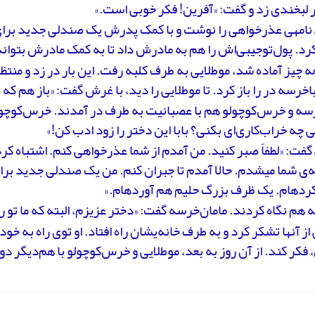
 لبخندی زد و گفت: «آفرین! فکر خوبی است.»
 نامه­ی عذرخواهی را نوشت و با کمک پدرش یک صندلی جدید برا
د. پول‌توجیبی‌اش را هم به مادرش داد تا به کمک مادرش بتوان
 چیز آماده شد، موطلایی به طرف کلبه رفت. این بار در زد و منتظر م
با‌خرسه در را باز کرد. تا موطلایی را دید، با غرش گفت: «باز هم که 
رسه و خرس‌کوچولو هم با عصبانیت به طرف در آمدند. خرس‌کوچول
 چه خراب‌کاری‌ای بکنی؟ بابا این دختر را زود ادب کن!»
گفت: «لطفاً صبر کنید. من آمدم از شما عذرخواهی کنم. اشتباه کردم
ه‌ی شما می­شدم. حالا آمدم تا جبران کنم. من یک صندلی جدید بر
ده­ام. یک ظرف بزرگ حلیم هم آورده­ام.»
ه هم نگاه کردند. مامان‌خرسه گفت: «دختر عزیزم، البته که ما تو ر
از آن­ها تشکر کرد و به طرف خانه‌ی­شان راه افتاد. او توی راه به خ
 فکر کند. از آن روز به بعد، موطلایی و خرس‌کوچولو با هم‌دیگر 