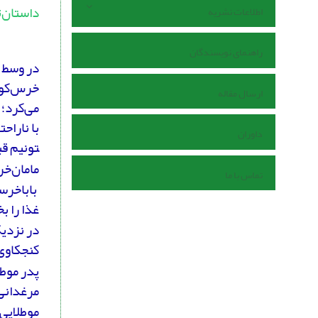
داستان‌
اطلاعات نشریه
راهنمای نویسندگان
در وسط 
خرس‌کوچ
ارسال مقاله
می‌کرد؛ 
داوران
تونیم قب
مامان‌خر
تماس با ما
بابا‌خرس
غذا را ب
در نزدیک
کنجکاوی 
پدر موطل
مرغدانی 
موطلایی 