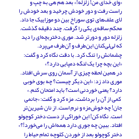
«وای خدای من! زلزله!» بعد هم هی به چپ و
راست رفت و دور خودش چرخید و بعد خودش را
لای علف‌های توی سوراخ بین دو موزاییک جا داد.
محکم ساقه‌ی یکی را گرفت. چند دقیقه گذشت.
زلزله دور و دورتر شد. موری دختربچه‌ای را دید
که لی‌لی‌کنان این‌طرف و آن‌طرف می‌پرد.
چشمانش را تنگ کرد. با دقت نگاه کرد و گفت:
«این بچه چرا یک لنگه دمپایی دارد؟»
در همین لحظه چیزی از آسمان روی سرش افتاد.
موری داد زد: «این دیگر چیست؟ چه بوی خوبی
دارد؟ یعنی خوردنی است؟ باید امتحان کنم.»
کمی از آن را برداشت، مزه کرد و گفت: «جانمی
جان! چه خوش‌مزه و نرم است. از نان شیرین‌تر
است. نگاه کن! این خوراکی از دست دختر کوچولو
افتاد. ببین چه جوری دارد همه‌اش را می‌خورد!؟»
دختر کوچولو بعد از خوردن کلوچه تمام حیاط را