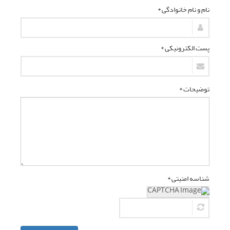
نام و نام خانوادگی *
پست الکترونیکی *
توضیحات *
شناسه امنیتی *