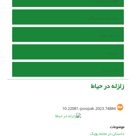
اطلاعات نشریه
راهنمای نویسندگان
ارسال مقاله
داوران
تماس با ما
زلزله در حیاط
10.22081/poopak.2023.74884
موضوعات
داستان در مجله پوپک