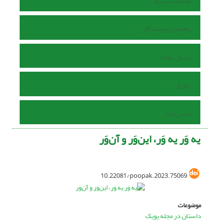
اطلاعات نشریه
راهنمای نویسندگان
ارسال مقاله
داوران
تماس با ما
یه وَر یه وَر، این‌وَر و آن‌وَر
10.22081/poopak.2023.75069
موضوعات
داستان در مجله پوپک