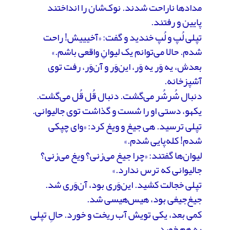
مدادها ناراحت شدند. نوک‌شان را انداختند
پایین و رفتند.
تپلی لُپ و لُپ خندید و گفت: «آخیییش! راحت
شدم. حالا می‌توانم یک لیوانِ واقعی باشم.»
بعدش، یه وَر یه وَر، این‌وَر و آن‌وَر، رفت توی
آشپزخانه.
دنبال شُرشُر می‌گشت. دنبال قُل قُل می‌گشت.
یکهو، دستی او را شست و گذاشت توی جالیوانی.
تپلی ترسید. هی جیغ و ویغ کرد: «وای چپکی
شدم! کله‌پایی شدم.»
لیوان‎‌ها گفتند: «چرا جیغ می‌زنی؟ ویغ می‌زنی؟
جالیوانی که ترس ندارد.»
تپلی خجالت کشید. این‌وَری بود، آن‌وَری شد.
جیغ‌جیغی بود، هیس‌هیسی شد.
کمی بعد، یکی تویش آب ریخت و خورد. حالِ تپلی
به هم خورد.