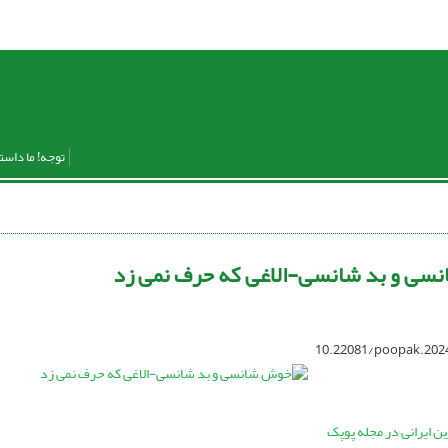
توجه! ما داست
سی و بد شانسی-الاغی که حرف نمی زد
10.22081/poopak.202
 ایرانی در مجله پوپک