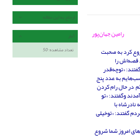
ارجاع به این مقاله
رامین جهان‌پور
آمار
تعداد مشاهده:
50
روع کرد به صحبت
 قصه‌اش را
فتند: «توچه‌قدر
ب‌هایم به عدد پنج
م در حال رام کردن
دند وگفتند: «تو
نادرشاه با
ردم گفتند: «توخیلی
های امروز شما شروع