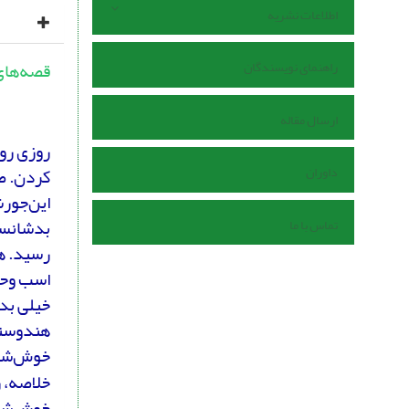
اطلاعات نشریه
راهنمای نویسندگان
قصه‌های
ارسال مقاله
روزی رو
داوران
کردن. ص
این‌جورش
بدشانسی
تماس با ما
رسید. ه
اسب وحش
خیلی بد
هندوستا
خوش‌شان
خلاصه، 
خوش‌شان