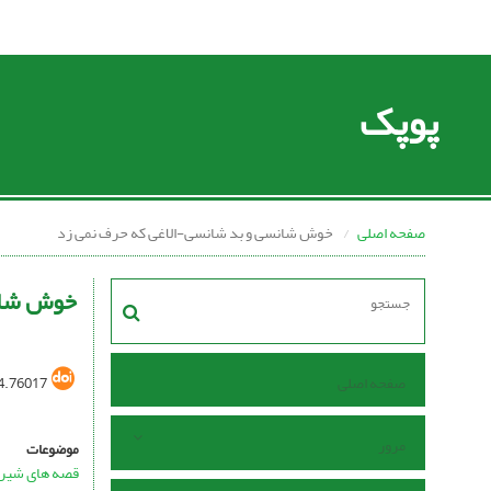
پوپک
صفحه اصلی
خوش شانسی و بد شانسی-الاغی که حرف نمی زد
خوش شان
صفحه اصلی
4.76017
مرور
موضوعات
قصه های شیرین