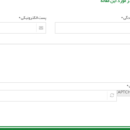
ر مورد این مقاله
ادگی *
پست الکترونیکی *
 *