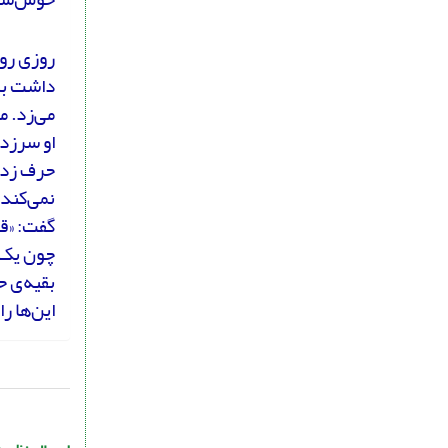
روزی رو
داشت با
می‌زد. م
او سرزده
حرف زدن
نمی‌کند
گفت: «قب
چون یک ا
بقیه‌ی ح
این‌ها را