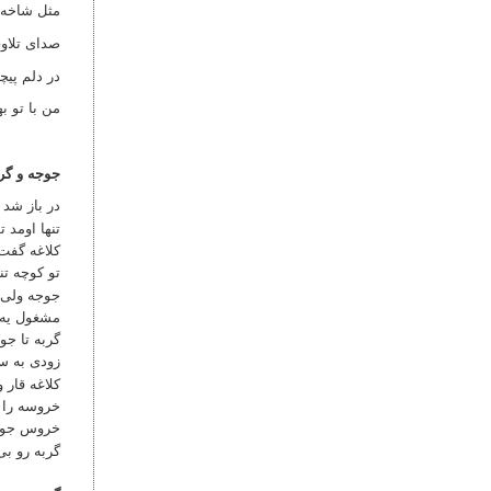
مثل شاخه‌ا
صدای تلاو
در دلم پیچ
من با تو ب
جوجه و گرب
در باز شد 
تنها اومد 
کلاغه گفت
تو کوچه تن
جوجه ولی
مشغول یه 
گربه تا جو
زودی به س
کلاغه قار و
خروسه را ب
خروس جوج
گربه رو بی