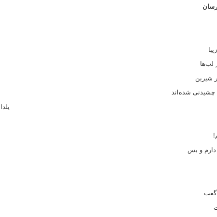
‌رسان
یبا
 لب‌ها
ر شیرین
 چشیدنی شده‌اند
یلد
!
 دارم و بس
 گفت
ت