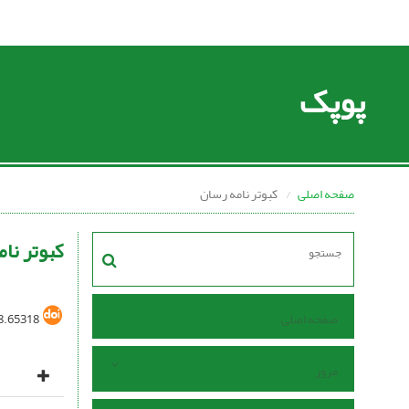
پوپک
صفحه اصلی
کبوتر نامه رسان
کبوتر نا
صفحه اصلی
8.65318
مرور