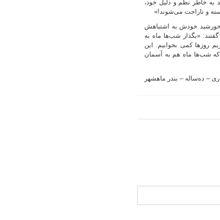
 به خاطر نظم و دلیل خود،
ته و ناراحت می‌شوند!»
 خورشید خودش به اشتباهش
فتند: «بگذار شب‌ها ماه به
م روزها کمی بخوابیم. این
که شب‌ها ماه هم به آسمان
اری
–
ده‌ساله
–
بندر ماهشهر