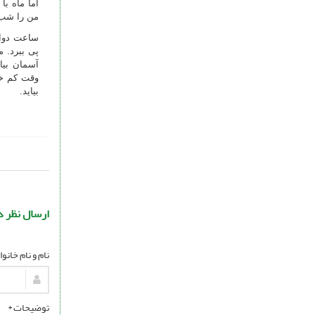
اما ماه ب
من را شب 
ساعت دواز
پی ببرد. 
آسمان بیا
وقت کم خو
بیاید.
ارسال نظر د
نام و نام خانو
توضیحات *