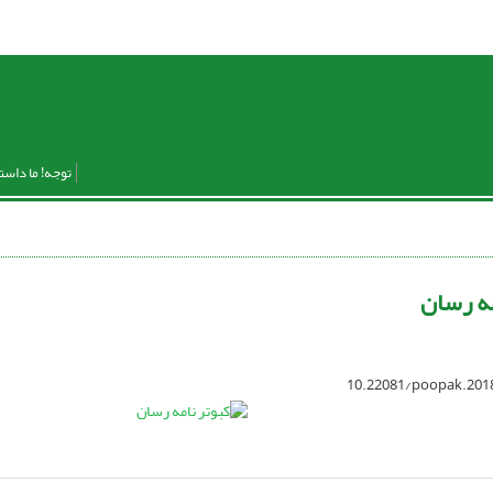
توجه! ما داست
مه رسان
10.22081/poopak.201