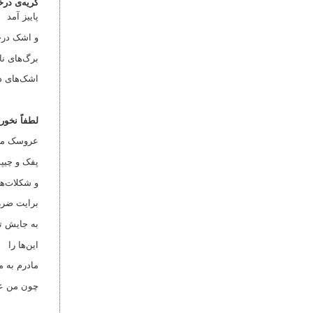
گریه‌ی در
پاییز آمد
و اشک درخت
برگ‌های نا
اشک‌های د
لطفاً نخور
عروسک مو
پفک و چیپ
و شکلات‌ه
برایت ضرر
به جایش تا
این‌ها را
مادرم به م
چون من ع