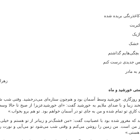
غذرنگی بریده شده
بریت
ژیک
 خشک
چگی‌هایم گذاشتم
کس جدیدی درست کنم
 به مادر
زهرا 
ستی خورشید و ماه
و روزگاری. خورشید وسط آسمان بود و هم‌چون ستاره‌ای می‌درخشید. وقتی شب ش
بخند زیبا و با صدای ملایم به خورشید گفت: «ای خورشیدعزیز! از صبح تا حالا و
اریِ تو تمام شده و من به جای تو در آسمان خواهم بود. تو هم برو بخواب.»
د که مغرور شده بود با عصبانیت گفت: «من قشنگ‌تر و زیباتر از تو هستم و خیلی
ز من است. من زمین را روشن می‌کنم و وقتی شب می‌شود تو می‌آیی و نورت را 
هستی.»