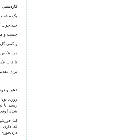
کاردستی
یک مشت کا
چند چوب ک
چسب و ما
و کمی گل
دور عکس ب
تا قاب ع
برای تقدیم
دعوا و دو
روزی بود 
رسید با ل
شدی! وقت ک
اما خورشی
که داری ا
دردنخوری 