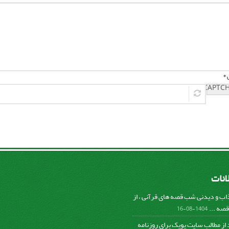
 *
لانات
ب و دیدنی شب قصه های قرآنی ، از
صه ...
1404-08-16
د از مطالب سایت پوپک برای روزنامه