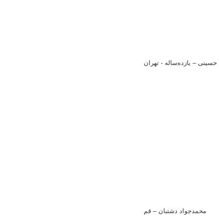
 حسینی
–
یازده‌ساله - تهران
محمدجواد دشتبان
–
قم