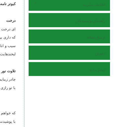
اطلاعات نشریه
کبوتر نامه
راهنمای نویسندگان
درخت
ای درخت ز
ارسال مقاله
که داری بر
سیب و انا
داوران
لبخندهایت
تماس با ما
تلاوت نور
چادر زیبایم
با تو رازی
که خواهم
با پوشیدن