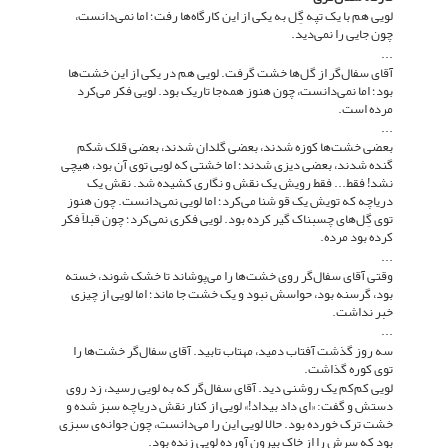
لویی هم با یک تپه گِل به یکی از این کارگاه‌ها رفت؛ اما نمی‌دانست،
چون جایی را نمی‌دید.
...
آقای سفال‌گر از گل‌ها خشت گرفت. لویی هم در یکی از این خشت‌ها
بود؛ اما نمی‌دانست، چون هنوز همه‌جا تاریک بود. لویی فکر می‌کرد
مرده است.
...
بعضی خشت‌ها کوزه شدند، بعضی گلدان شدند، بعضی قلک شکم
گنده شدند، بعضی دیزی شدند؛ اما خشتی که لویی توی آن بود، هیچی
نشد! فقط... فقط رویش یک نقش و نگاری کشیده شد. نقش یک
دریاچه که تویش یک قو شنا می‌کرد؛ اما لویی نمی‌دانست. چون هنوز
توی گِل‌های چسبناک گیر کرده بود. لویی فکری نمی‌کرد؛ چون قبلاً فکر
کرده بود مرده.
...
وقتی آقای سفال‌گر روی خشت‌ها را می‌پوشاند تا خشک شوند، خسته
بود، گرسنه بود، حواسش نبود و یک خشت جا ماند؛ اما لویی از چیزی
خبر نداشت.
...
سه روز گذشت آفتاب دمید، مهتاب تابید. آقای سفال‌گر خشت‌ها را
توی کوره گذاشت.
لویی کم‌کم یک روشنی دید. آقای سفال‌گر که به لویی رسید، زد روی
دستش و گفت: «ای داد بیداد!» لویی از کنار نقش دریاچه سبز شده و
خشت ترک خورده بود. حالا لویی این را می‌دانست، چون جوانه‌ی سبزی
بود که سرش را از خاک بیرون آورده لویی زنده بود.