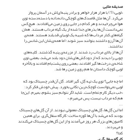
صدیقه ملایی
«لویی»(1) با هزار هزار خواهر و برادر پنبه‌ای‌اش در آسمان پرواز
می‌کرد. آن‌ها مثل قاصدک‌های کوچکی دانه‌دانه یا دسته‌دسته توی
هوا می‌چرخیدند و هر کدام در جایی روی زمین می‌افتادند. هیچ‌کس
نمی‌دانست آن‌ها بذرهای جدا شده از یک گیاه مرداب هستند. همان
گیاه‌های کنار مرداب‌ها که شبیه یک لوبیای قدبلند هستند. همه‌ی
آن‌ها آرزو داشتند بتوانند سبز شوند؛ اما همه‌ی‌شان این شانس را
نداشتند.
آن‌ها از بالای مرداب رد شدند. از مزرعه‌ی پنبه گذشتند. کلبه‌های
چوبی را دیدند که از دودکش‌های‌شان دود بلند می‌شد، بعضی توی
شاخه‌ی درخت‌ها گیر افتادند، بعضی روی پشت‌بام افتادند و بالأخره
لویی کوچک داستان ما هم روی زمین رها شد.
...
اما چه جایی؟ توی یک تپه گِل، گیر افتاد. گِل آن‌قدر چسبناک بود که
لویی نمی‌توانست کوچک‌ترین تکانی بخورد. پیش خودش فکر کرد:
«خب دیگر کارم تمام است. شاید اگر نتوانم سبز بشوم، بمیرم. این‌جا
هم که مرداب نیست، پس می‌میرم.»
...
اما این گِل‌ها، گِل‌های چسبناک معمولی نبودند. از آن گِل‌های چسبناک
بودند که می‌شد با آن‌ها کوزه ساخت؛ کارگاه سفال‌گری. برای همین
کامیون‌های بزرگ هر روز می‌آمدند و از این گل‌های چسبناک می‌کندند
و می‌بردند.
کجا؟
کارگاه سفال‌گری