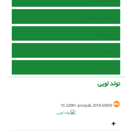
اطلاعات نشریه
راهنمای نویسندگان
ارسال مقاله
داوران
تماس با ما
تولد لویی
10.22081/poopak.2018.65693