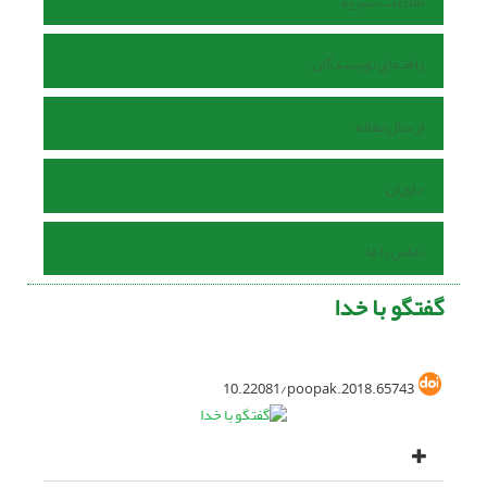
اطلاعات نشریه
راهنمای نویسندگان
ارسال مقاله
داوران
تماس با ما
گفتگو با خدا
10.22081/poopak.2018.65743