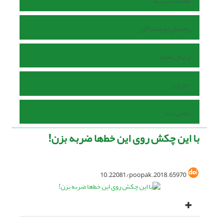
اطلاعات نشریه
راهنمای نویسندگان
ارسال مقاله
داوران
تماس با ما
با این چکش روی این خط‌ها ضربه بزن!
10.22081/poopak.2018.65970