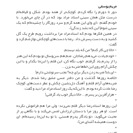
مریم یوسفی
دور تا دورم را نگاه کردم. کوچک‌تر از همه بودم. شکل و قیافه‌ام
درست مثل همان سینی استاد مراد بود که در آن چای می‌خورد. با
خودم گفتم: «ای وای این همه گرم و سرد روزگار را چشیده‌ام که یک
سینی شوم! این که نشد زندگی!»
در همین فکرها بودم که استادمراد مرا برداشت، رویم طرح یک گل
کشید و به دست پسرش داد. رضا با دست‌های کوچکش نوازشم کرد و
گفت:
- حالا چی کار کنم؟ من که بلد نیستم.
- خودم یادت می‌دهم رضاجان. منم هم سن‌وسال تو بودم که این هنر
را از پدرم یاد گرفتم. خوب نگاه کن، این قلم را این‌جا بگذار و با این
چکش آرام روی این خط‌ها ضربه بزن...
- ای بابا! ضربه زدن دیگر برای چه؟ عجب سرنوشتی دارم!
خلاصه روزها گذشت و من دفتر مسی مشق رضا شدم. دیگر به
ضربه‌های آرام قلم و آهنگ دل‌نشین چکش و عطر دست‌های کوچک
رضا عادت کرده بودم. تا این‌که یک روز استادمراد مرا دید و گفت:
- هزارآفرین بر پسرم... حالا دیگر خوب یاد گرفتی!
*
این روزها استادرضا دیگر قلم نمی‌زند؛ ولی مرا هم فراموش نکرده
است. او هر روز مرا با دستان لرزانش لمس می‌کند و با نگاهی پر از
محبت می‌گوید: «تو یادگار پدرم هستی. با تو به این‌جا رسیده‌ام. ای
دوست همیشه آشنای من!»
*