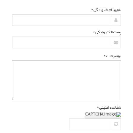
نام و نام خانوادگی *
پست الکترونیکی *
توضیحات *
شناسه امنیتی *