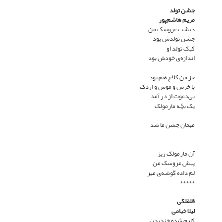
جشن تولد
مریم هاشم‌پور
دیشب عروسک من
جشن تولدش بود
کیک تولد او
اندازه‌ی خودش بود
جز من کلاغ هم بود
با خرس و موش و اردک
بی‌دعوت از در آمد
یک بچّه مارمولک
مهمان جشن ما شد
آن مارمولک ریز
پیش عروسک من
لم داده گوشه‌ی میز
*****
قلقلکی
لیلا خیامی
کارم شده خندیدن