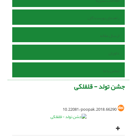
اطلاعات نشریه
راهنمای نویسندگان
ارسال مقاله
داوران
تماس با ما
جشن تولد - قلقلکی
10.22081/poopak.2018.66290