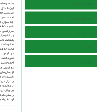
محمدرضا ص
اطلاعات نشریه
این‌جا مثل
می‌بینی. فق
احمدحسین، د
راهنمای نویسندگان
چه سؤال می
شبیه خط فا
سرزمینی با 
ارسال مقاله
زیبا شیعیان
پایتخت تابس
«جامو» است.
داوران
ایالت (یا ه
در کره‌ی ز
نمی‌دهند.
تماس با ما
احمدحسین گف
به قایقی ه
از سال‌های
باشند؛ اما 
را آزار می‌
برده‌اند و 
برای آزادی 
راستی یادم 
ارتباط زیاد