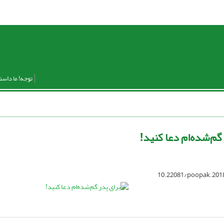
توجه! ما داست
گم‌شده‌ام دعا کنید!
10.22081/poopak.201