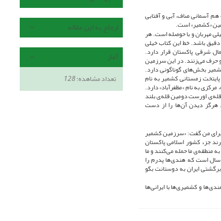
 هم آسمانی صاف، آبی و آفتابی
رزمین «کشمیر» است.
ارجاع به این مقاله
لی مهربان و با حوصله است. هر
قیق باشد. خط این کتاب خیلی
ال شرقی پاکستان قرار دارد.
آمار
دو حرف می‌زنند. در این سرزمین
کشمیر بخش‌های گوناگونی دارد.
تعداد مشاهده:
128
 پایتخت زمستانی کشمیر به نام
رکزی به نام «مظفرآباد» دارد.
قله‌ی اورست دومین قله‌ی بلند
 هرگز دیدن آن‌ها را از دست
 برای من گفت: «سرزمین کشمیر
ند جزء کشور اسلامی پاکستان
 منطقه‌ی ما حمله می‌کنند و ما
د سال است که هندی‌ها پدرم را
 برگشتی ایران به دوستانت بگو
‌ها و کشمیری‌ها با ایرانی‌ها