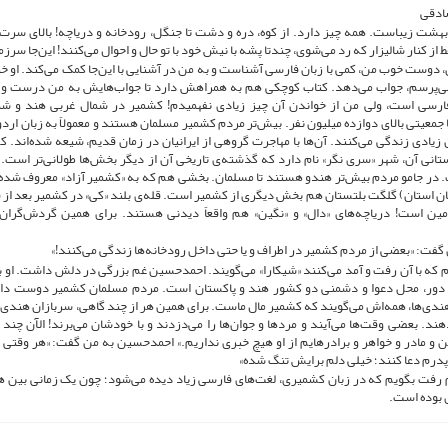
ادقی
 بهشت زیباست. همه چیز دارد. از کوه، دره و دشت تا جنگل، رودخانه و دریاچه! بالای سرت
ط از کنار شالیزار که رد می‌شوی، چندتا پشه با نیش خود با تو حال و احوال می‌کنند! این‌جا س
وست خوب من، کمی با زبان فارسی آشناست و به من در آشنایی با این‌جا کمک می‌کند. او خی
‌پرسم، جواب می‌دهد. کتاب کوچکی هم به همراهش دارد تا جواب‌هایش به من درست و د
رسی است، ولی من از خواندن آن چیز زیادی نفهمیدم! کشمیر در شمال غربی هند و شم
جمعیتی بالای دوازده میلیون نفر. بیش‌تر مردم کشمیر مسلمان هستند و ‌معمولاً به زبان ار
 زیادی زندگی می‌کنند. آن‌ها با مهاجرت گروهی از ایرانیان در زمان قدیم، شیعه شده‌اند. 
تانی آن، شهر «سری نگر» نام دارد که گذشته‌ی تاریخی آن از دیگر بخش‌ها طولانی‌تر است.
 در جامو مردم بیش‌تر هندو هستند تا مسلمان. بخشی هم که به «کشمیر آزاد» معروف شده، م
مان استان) گلگت بلتستان هم بخش دیگری از کشمیر است. قله‌ی بلند «کی» در کشمیر بعد از 
مین است! دریاچه‌های «دال» و «نگین» هم واقعاً دیدنی هستند. برای همین گردش‌گران
ت: «بعضی از مردم کشمیر در اطراف و یا حتی داخل رودخانه‌ها زندگی می‌کنند!»
م که با آن رفت و آمد می‌کنند «شیکارا» می‌گویند. احمدحسین غم بزرگی در دلش داشت. او
 دور، محل دعوا و دشمنی دو کشور هند و پاکستان است. مردم مسلمان کشمیر دوست دار
هندی‌ها، همه‌اش می‌گویند که کشمیر مال ماست. برای همین هر از چند گاهی، سربازان هندی به
دهند. بعضی وقت‌ها می‌آیند و مردها و جوان‌ها را می‌دزدند و با خودشان می‌برند! الآن چن
من و مادر و خواهر و برادرهایم از او هیچ خبری نداریم.» احمدحسین به من گفت: «هر وقتی
پدرم دعا کنند؛ خیلی دلم برایش تنگ شده»
رفت بگویم که در زبان کشمیری، لغت‌های فارسی زیاد دیده می‌شود؛ چون یک زمانی بین هندی
ی بوده است.