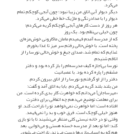
می‌کرد.
دیگر دیوار آبیِ اتاق من زیبا نبود؛ چون آبجی ‌کوچکم تمام
دیوار را با مدادرنگی و ماژیک خط خطی می‌کرد.
هر روز از دست کارهای آبجی کوچکم گریه می‌کردم؛
چون خیلی بی‌نظم بود. یک روز
که از مدرسه آمدم فهمیدم مامان ماکارونی خوش‌مزه‌ای
پخته است. با خوش‌حالی رفتم سر میز تا غذا بخورم.
غذایم که تمام شد، صدای جیغ و خوش‌حالی نورسا را از
اتاقم شنیدم.
نورسا بی‌اجازه کیف مدرسه‌ام را باز کرده بود و دفتر
مشقم را پاره کرده بود. با عصبانیت
دفتر را از او گرفتم و نورسا را از اتاق بیرون کردم.
من بلند بلند گریه می‌کردم. بابا به اتاق آمد و گفت:
«مهرساجان! می‌دانم که خواهرت کار بدی کرده است. من
برای معلمت توضیح می‌دهم چه اتفاقی برای دفترت
افتاده است؛ اما خواهرت نمی‌خواهد تو را ناراحت کند. او
هنوز خیلی کوچک است. فرق خوب و بد را نمی‌فهمد.
وقتی تو در خانه نیستی کلی منتظر می‌نشیند تا با تو بازی
کند؛ اما تو بعد از مدرسه خسته هستی و می‌خوابی. بعد
هم که به اسباب‌بازی‌ها دست می‌زند، ناراحت می‌شوی.