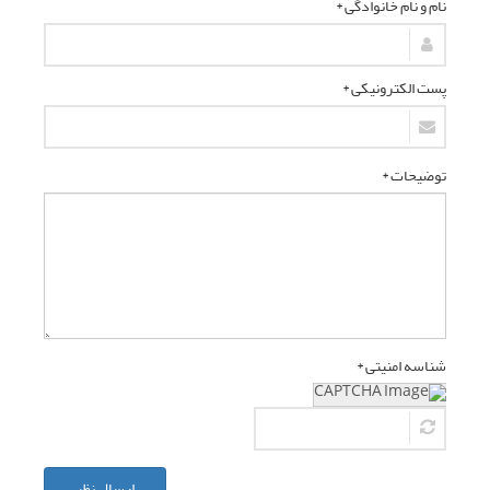
نام و نام خانوادگی *
پست الکترونیکی *
توضیحات *
شناسه امنیتی *
ارسال نظر