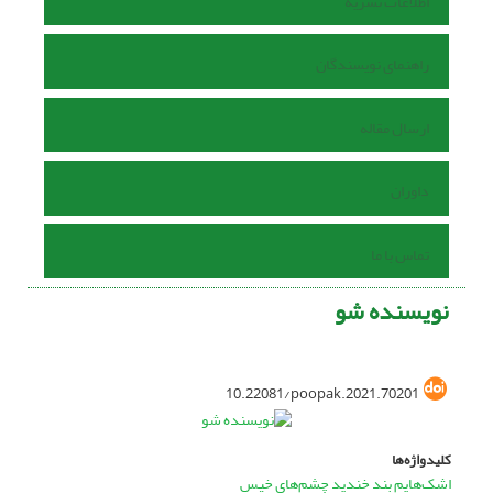
اطلاعات نشریه
راهنمای نویسندگان
ارسال مقاله
داوران
تماس با ما
نویسنده شو
10.22081/poopak.2021.70201
کلیدواژه‌ها
اشک‌هایم بند خندید چشم‌های خیس