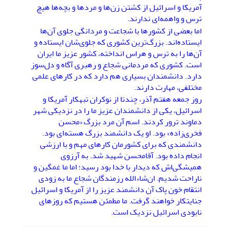
آمریکا و اسرائیل از کشتن زن‌ها و مردها و بچه‌ها هیچ
ترس و واهمه‌‌ای ندارند.
اما بعضی از کشورها با شجاعت و مردانگی جلوی آن‌ها
ایستاده‌اند. بزرگ‌ترین کشوری که جلوی‌شان ایستاده و
آن‌ها را به ترس و هراس انداخته، کشور عزیز ما ایران
است. کشوری که مردمانی شجاع و رهبری آگاه و دل‌سوز
دارد. دانشمندان بسیاری هم دارد که در کارهای علمی
مختلفی، مهارت دارند.
روز جمعه هفتم آذر، چندتا از نوکران تبهکار آمریکا و
اسرائیل، یکی از دانشمندان عزیز ما را در نزدیکی شهر
دماوند ترور کردند. اسم آن مرد بزرگ «محسن
فخری‌زاده» بود. او یک دانشمند بزرگ هسته‌ای بود.
دانشمندی که برای کشورمان کارهای مهم و با ارزشی
انجام داده بود. آقامحسن شهید شد. به آرزوی
همیشگی‌اش که دیدار با خدا بود رسید؛ اما ما غمگین و
ناراحت شدیم. ان‌شاءالله رزمندگان شجاع ما به زودی
انتقام خون پاک آن دانشمند عزیز را از آمریکا و اسرائیل
جنایتکار خواهند گرفت. ما مطمئن هستیم که روزهای
نابودی اسرائیل نزدیک است.