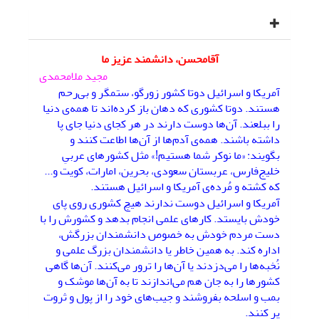
آقامحسن، دانشمند عزیز ما
مجید ملامحمدی
آمریکا و اسرائیل دوتا کشور زورگو، ستمگر و بی‌رحم
هستند. دوتا کشوری که دهان باز کرده‌اند تا همه‌ی دنیا
را ببلعند. آن‌ها دوست دارند در هر کجای دنیا جای پا
داشته باشند. همه‌ی آدم‌ها از آن‌ها اطاعت کنند و
بگویند: «ما نوکر شما هستیم!» مثل کشورهای عربیِ
خلیج‌فارس، عربستان سعودی، بحرین، امارات، کویت و...
که کشته و مُرده‌ی آمریکا و اسرائیل هستند.
آمریکا و اسرائیل دوست ندارند هیچ کشوری روی پای
خودش بایستد. کارهای علمی انجام بدهد و کشورش را با
دست مردم خودش به خصوص دانشمندان بزرگش،
اداره کند. به همین خاطر یا دانشمندان بزرگ علمی و
نُخبه‌ها را می‌دزدند یا آن‌ها را ترور می‌کنند. آن‌ها گاهی
کشورها را به جان هم می‌اندازند تا به آن‌ها موشک و
بمب و اسلحه بفروشند و جیب‌های خود را از پول و ثروت
پر کنند.