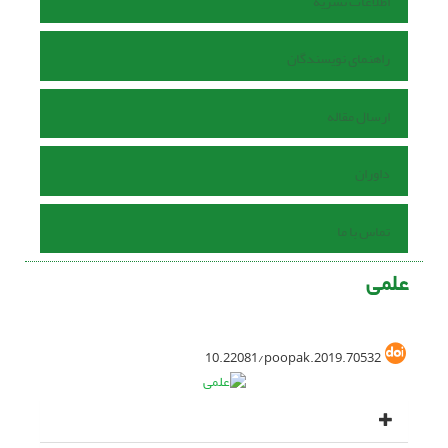
اطلاعات نشریه
راهنمای نویسندگان
ارسال مقاله
داوران
تماس با ما
علمی
10.22081/poopak.2019.70532