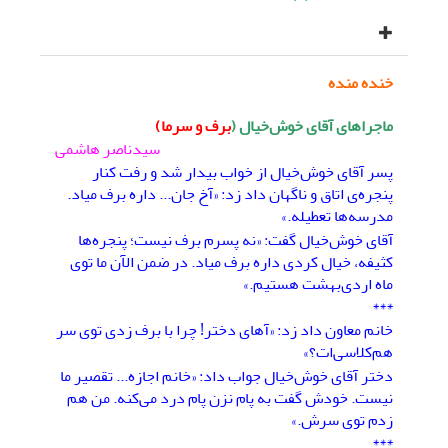
خنده منده
ماجراهای آقای خوش‌خیال (
برف و سرما)
سیدناصر هاشمی
پسر آقای خوش‌خیال از خواب بیدار شد و رفت کنار
پنجره‌ی اتاق و ناگهان داد زد: «آخ جان... داره برف میاد.
مدرسه‌ها تعطیله.»
آقای خوش‌خیال گفت: «نه پسرم برف نیست؛ پنجره‌ها
کثیفه، خیال کردی داره برف میاد. در ضمن الآن ما توی
ماه اردی‌بهشت هستیم.»
***
خانم معاون داد زد: «آهای دختر! چرا با برف زدی توی سر
هم‌کلاسی‌ات؟»
دختر آقای خوش‌خیال جواب داد: «خانم اجازه... تقصیر ما
نیست. خودش گفت به پام نزن پام درد می‌کنه. من هم
زدم توی سرش.»
***