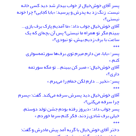
پسر آقای خوش‌خیال از خواب بیدار شد دید کسی خانه
نیست. زنگ زد به پدرش و پرسید: «بابا کجایی؟ چرا خونه
نیستی؟»
آقای خوش‌خیال جواب داد: «ما آمدیم پارک برف بازی...
ببینم مگر تو همراه ما نیستی؟ پس آن بچه‌ای که یک
ساعت با برف زدیم بهش، تو نبودی؟»
***
پسر: «بابا، من دارم میرم توی برف‌ها سورتمه‌سواری
کنم.»
آقای خوش‌خیال: « صبر کن ببینم... تو مگه سورتمه
داری؟»
پسر: «نخیر... دارم لگن حمام را می‌برم.»
***
آقای خوش‌خیال دید پسرش سرفه می‌کند. گفت: «پسرم
چرا سرفه می‌کنی؟»
پسر جواب داد: «دیروز رفته بودم جشن تولد دوستم،
خیلی برف شادی زدند، فکر کنم سرما خوردم.»
***
دختر آقای خوش‌خیال با گریه آمد پیش مادرش و گفت: