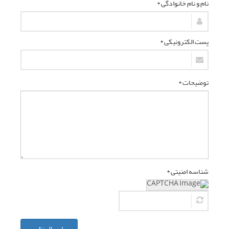
نام و نام خانوادگی *
پست الکترونیکی *
توضیحات *
شناسه امنیتی *
ارسال نظر