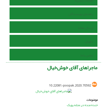
اطلاعات نشریه
راهنمای نویسندگان
ارسال مقاله
داوران
تماس با ما
ماجراهای آقای خوش‌خیال
10.22081/poopak.2020.70592
موضوعات
خنده منده در مجله پوپک