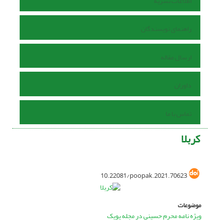
اطلاعات نشریه
راهنمای نویسندگان
ارسال مقاله
داوران
تماس با ما
کربلا
10.22081/poopak.2021.70623
موضوعات
ویژه نامه محرم حسینی در مجله پوپک