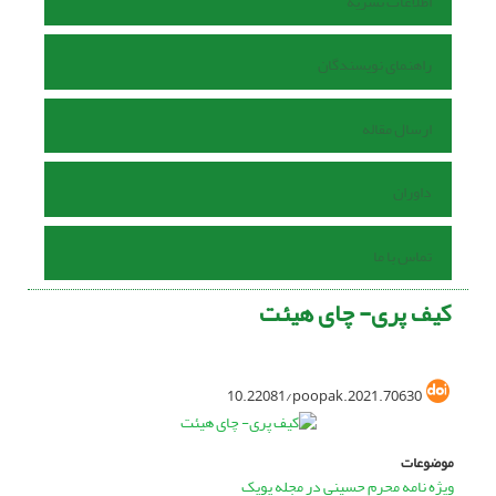
اطلاعات نشریه
راهنمای نویسندگان
ارسال مقاله
داوران
تماس با ما
کیف پری- چای هیئت
10.22081/poopak.2021.70630
موضوعات
ویژه نامه محرم حسینی در مجله پوپک